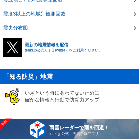
震度3以上の地域別観測回数
震央分布図
最新の地震情報を配信
tenki.jp公式X（旧Twitter）をご利用ください。
「知る防災」地震
いざという時にあわてないために
確かな情報と行動で防災力アップ
雨雲レーダーで雨を回避！
tenki.jp公式 天気予報アプリ