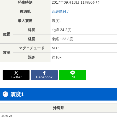
発生時刻
2017年09月13日 11時50分頃
震源地
西表島付近
最大震度
震度1
緯度
北緯 24.2度
位置
経度
東経 123.8度
マグニチュード
M3.1
震源
深さ
約10km
Twitter
Facebook
LINE
震度1
沖縄県
竹富町