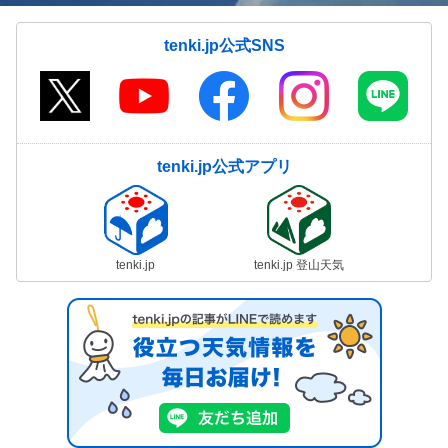
tenki.jp公式SNS
tenki.jp公式アプリ
tenki.jp
tenki.jp 登山天気