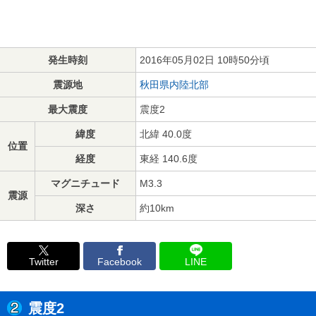
発生時刻
2016年05月02日 10時50分頃
震源地
秋田県内陸北部
最大震度
震度2
緯度
北緯 40.0度
位置
経度
東経 140.6度
マグニチュード
M3.3
震源
深さ
約10km
Twitter
Facebook
LINE
震度2