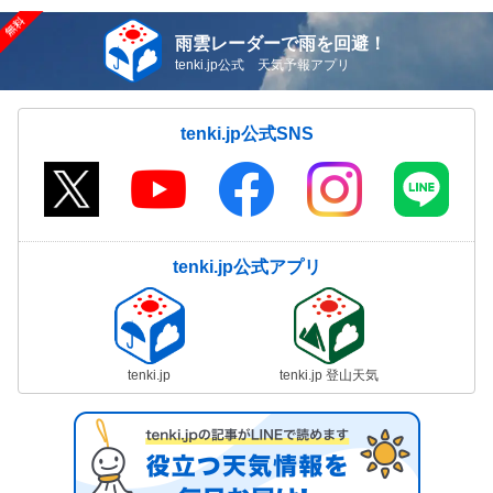
雨雲レーダーで雨を回避！
tenki.jp公式 天気予報アプリ
tenki.jp公式SNS
tenki.jp公式アプリ
tenki.jp
tenki.jp 登山天気