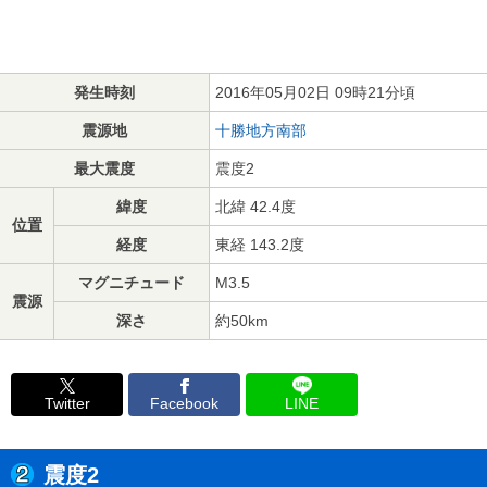
発生時刻
2016年05月02日 09時21分頃
震源地
十勝地方南部
最大震度
震度2
緯度
北緯 42.4度
位置
経度
東経 143.2度
マグニチュード
M3.5
震源
深さ
約50km
Twitter
Facebook
LINE
震度2