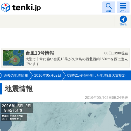
tenki.jp
検索
メニュー
現在地
台風13号情報
08日13:00現在
大型で非常に強い台風13号が久米島の西北西約160kmを西に進ん
でいます
過去の地震情報
2016年05月02日
09時21分頃発生した地震(最大震度2)
地震情報
2016年05月02日09:24発表