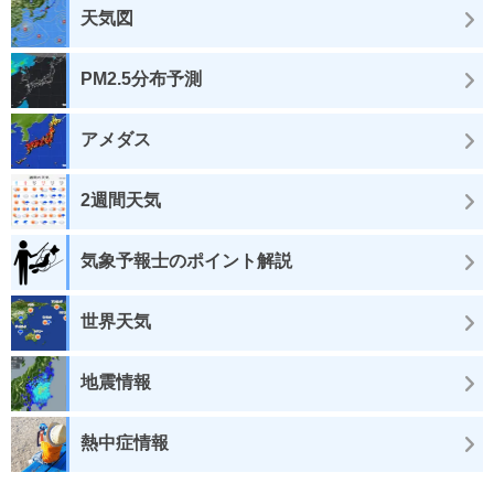
天気図
PM2.5分布予測
アメダス
2週間天気
気象予報士のポイント解説
世界天気
地震情報
熱中症情報