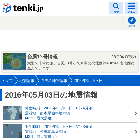
tenki.jp
検索
メニュー
現在地
台風13号情報
08日04:00現在
大型で非常に強い台風13号が久米島の北北西約40kmを南南西に
進んでいます
トップ
地震情報
過去の地震情報
2016年05月03日
2016年05月03日の地震情報
発生時刻：2016年05月03日23時24分頃
震源地：熊本県熊本地方頃
M2.9
最大震度：2
発生時刻：2016年05月03日22時43分頃
震源地：沖縄本島近海頃
M3.9
最大震度：2