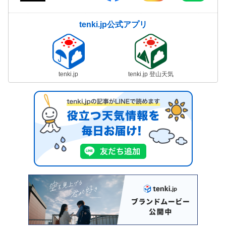
tenki.jp公式アプリ
tenki.jp
tenki.jp 登山天気