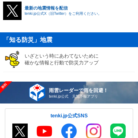
最新の地震情報を配信
tenki.jp公式X（旧Twitter）をご利用ください。
「知る防災」地震
いざという時にあわてないために
確かな情報と行動で防災力アップ
雨雲レーダーで雨を回避！
tenki.jp公式 天気予報アプリ
tenki.jp公式SNS