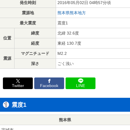
発生時刻
2016年05月02日 04時57分頃
震源地
熊本県熊本地方
最大震度
震度1
緯度
北緯 32.6度
位置
経度
東経 130.7度
マグニチュード
M2.2
震源
深さ
ごく浅い
Twitter
Facebook
LINE
震度1
熊本県
宇城市