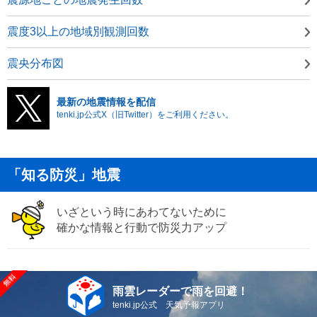
震度3以上の地域別観測回数
震央分布図
最新の地震情報を配信
tenki.jp公式X（旧Twitter）をご利用ください。
「知る防災」地震
いざという時にあわてないために
確かな情報と行動で防災力アップ
雨雲レーダーで雨を回避！
tenki.jp公式 天気予報アプリ