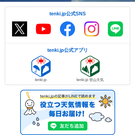
tenki.jp公式SNS
tenki.jp公式アプリ
tenki.jp
tenki.jp 登山天気