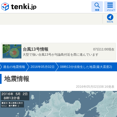
tenki.jp
検索
メニュー
現在地
台風13号情報
07日11:00現在
大型で強い台風13号が与論島付近を西に進んでいます
過去の地震情報
2016年05月02日
08時13分頃発生した地震(最大震度2)
地震情報
2016年05月02日08:16発表