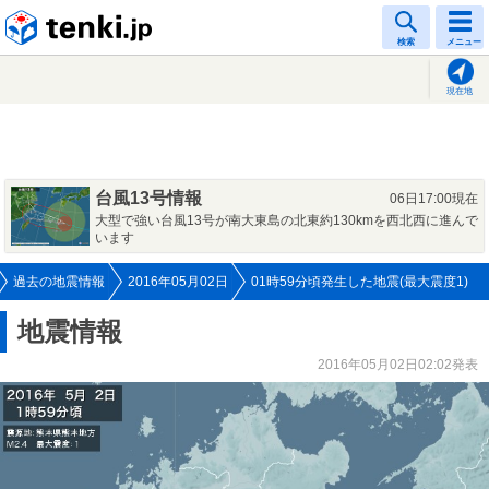
tenki.jp
検索
メニュー
現在地
台風13号情報
06日17:00現在
大型で強い台風13号が南大東島の北東約130kmを西北西に進んで
います
過去の地震情報
2016年05月02日
01時59分頃発生した地震(最大震度1)
地震情報
2016年05月02日02:02発表