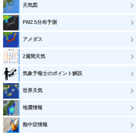
天気図
PM2.5分布予測
アメダス
2週間天気
気象予報士のポイント解説
世界天気
地震情報
熱中症情報