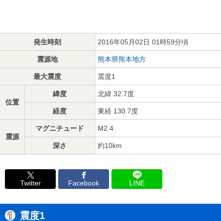
発生時刻
2016年05月02日 01時59分頃
震源地
熊本県熊本地方
最大震度
震度1
緯度
北緯 32.7度
位置
経度
東経 130.7度
マグニチュード
M2.4
震源
深さ
約10km
Twitter
Facebook
LINE
震度1