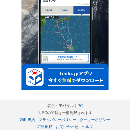
表示：
モバイル
｜
PC
※PCの閲覧は一部制限されます
利用規約
-
プライバシーポリシー
-
クッキーポリシー
広告掲載
-
お問い合わせ
-
ヘルプ