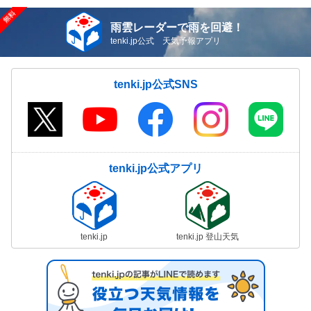
雨雲レーダーで雨を回避！
tenki.jp公式 天気予報アプリ
tenki.jp公式SNS
tenki.jp公式アプリ
tenki.jp
tenki.jp 登山天気