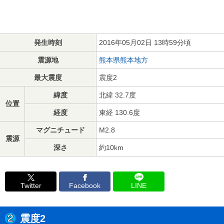
発生時刻
2016年05月02日 13時59分頃
震源地
熊本県熊本地方
最大震度
震度2
緯度
北緯 32.7度
位置
経度
東経 130.6度
マグニチュード
M2.8
震源
深さ
約10km
Twitter
Facebook
LINE
震度2