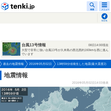
tenki.jp
検索
メニュー
現在地
台風13号情報
08日14:00現在
大型で非常に強い台風13号が久米島の西北西約160kmを西に進ん
でいます
過去の地震情報
2016年05月02日
13時59分頃発生した地震(最大震度2)
地震情報
2016年05月02日14:03発表