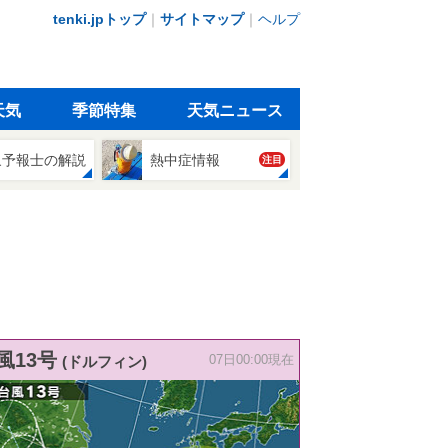
tenki.jpトップ
｜
サイトマップ
｜
ヘルプ
天気
季節特集
天気ニュース
象予報士の解説
熱中症情報
注目
風13号
(ドルフィン)
07日00:00現在