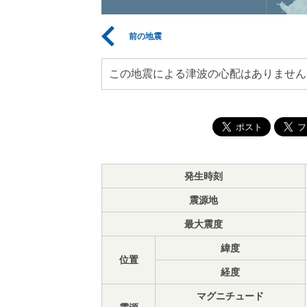
前の地震
この地震による津波の心配はありません
発生時刻
震源地
最大震度
緯度
位置
経度
マグニチュード