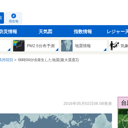
索
現在地
防災情報
天気図
指数情報
レジャー
PM2.5分布予測
地震情報
気
05月02日
06時04分頃発生した地震(最大震度2)
台
2016年05月02日06:08発表