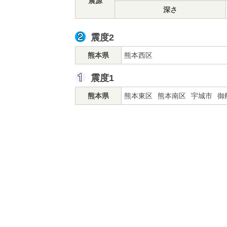
震源
深さ
震度2
熊本県
熊本西区
震度1
熊本県
熊本東区
熊本南区
宇城市
御