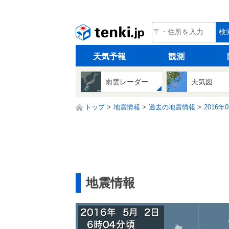
tenki.jp
検
天気予報
観測
雨雲レーダー
天気図
トップ
地震情報
過去の地震情報
2016年
地震情報