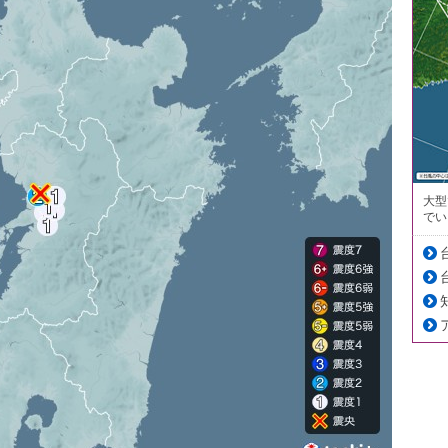
大型
でい