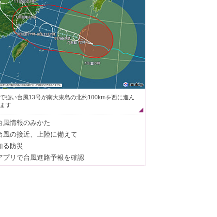
で強い台風13号が南大東島の北約100kmを西に進ん
ます
台風情報のみかた
台風の接近、上陸に備えて
知る防災
アプリで台風進路予報を確認