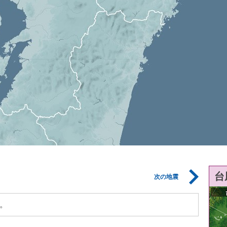
台
次の地震
。