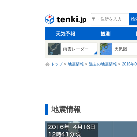
tenki.jp
検
天気予報
観測
雨雲レーダー
天気図
トップ
地震情報
過去の地震情報
2016年
地震情報