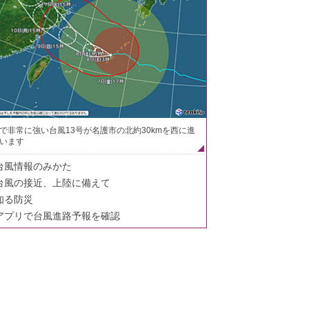
で非常に強い台風13号が名護市の北約30kmを西に進
います
台風情報のみかた
台風の接近、上陸に備えて
知る防災
アプリで台風進路予報を確認