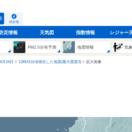
索
現在地
防災情報
天気図
指数情報
レジャー
PM2.5分布予測
地震情報
気
04月16日
12時41分頃発生した地震(最大震度3)
拡大画像