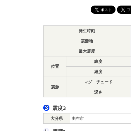
発生時刻
震源地
最大震度
緯度
位置
経度
マグニチュード
震源
深さ
震度3
大分県
由布市