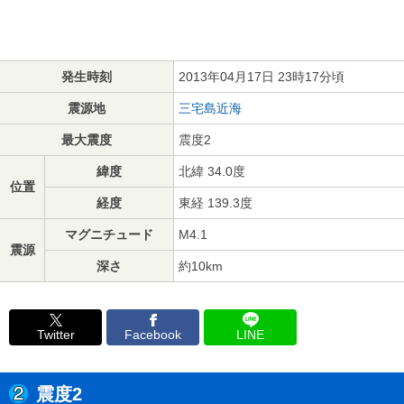
発生時刻
2013年04月17日 23時17分頃
震源地
三宅島近海
最大震度
震度2
緯度
北緯 34.0度
位置
経度
東経 139.3度
マグニチュード
M4.1
震源
深さ
約10km
Twitter
Facebook
LINE
震度2