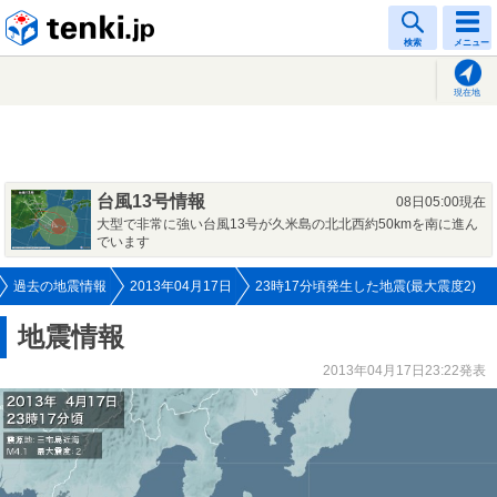
tenki.jp
検索
メニュー
現在地
台風13号情報
08日05:00現在
大型で非常に強い台風13号が久米島の北北西約50kmを南に進ん
でいます
過去の地震情報
2013年04月17日
23時17分頃発生した地震(最大震度2)
地震情報
2013年04月17日23:22発表