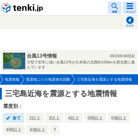
tenki.jp
検索
メニュー
現在地
台風13号情報
08日08:00現在
大型で非常に強い台風13号が久米島の北西約100kmを西北西に進
んでいます
地震情報
震源地ごとの地震発生回数
三宅島近海を震源とする地震情報
三宅島近海を震源とする地震情報
震度別：
全て
2以上
3以上
4以上
5弱以上
5強以上
6弱以上
6強以上
7