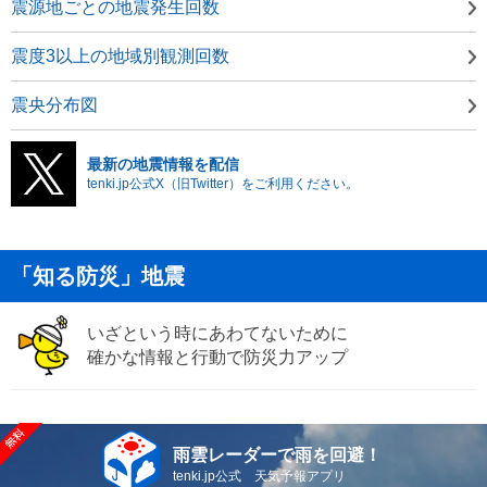
震源地ごとの地震発生回数
震度3以上の地域別観測回数
震央分布図
最新の地震情報を配信
tenki.jp公式X（旧Twitter）をご利用ください。
「知る防災」地震
いざという時にあわてないために
確かな情報と行動で防災力アップ
雨雲レーダーで雨を回避！
tenki.jp公式 天気予報アプリ