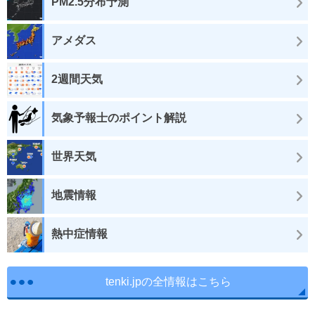
PM2.5分布予測
アメダス
2週間天気
気象予報士のポイント解説
世界天気
地震情報
熱中症情報
tenki.jpの全情報はこちら