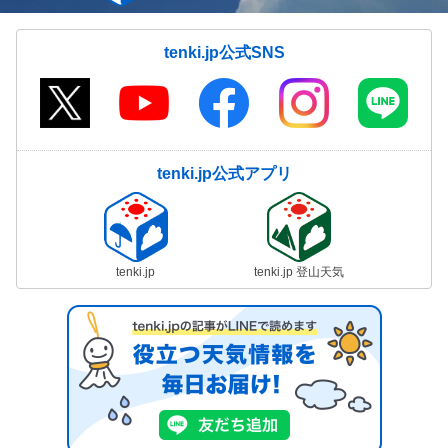
tenki.jp公式SNS
tenki.jp公式アプリ
tenki.jp
tenki.jp 登山天気