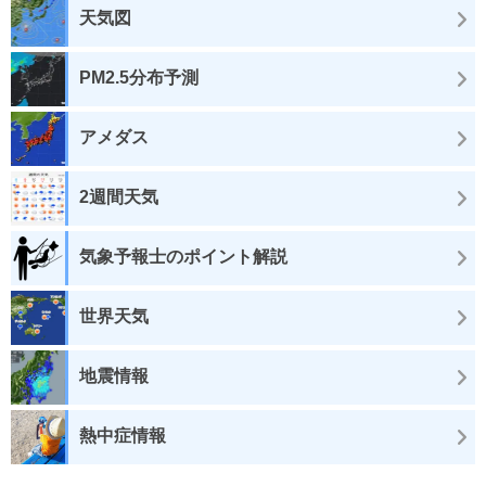
天気図
PM2.5分布予測
アメダス
2週間天気
気象予報士のポイント解説
世界天気
地震情報
熱中症情報