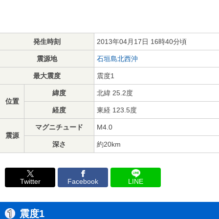
発生時刻
2013年04月17日 16時40分頃
震源地
石垣島北西沖
最大震度
震度1
緯度
北緯 25.2度
位置
経度
東経 123.5度
マグニチュード
M4.0
震源
深さ
約20km
Twitter
Facebook
LINE
震度1