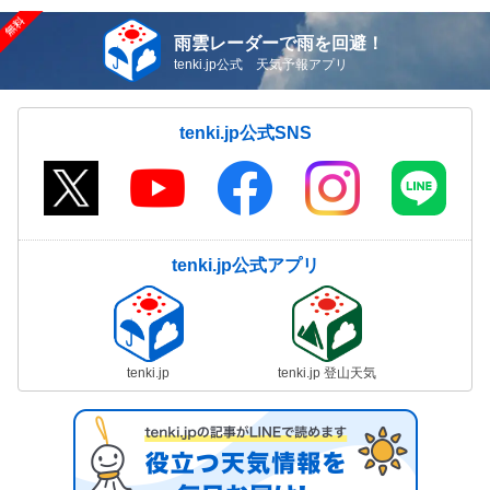
雨雲レーダーで雨を回避！
tenki.jp公式 天気予報アプリ
tenki.jp公式SNS
tenki.jp公式アプリ
tenki.jp
tenki.jp 登山天気