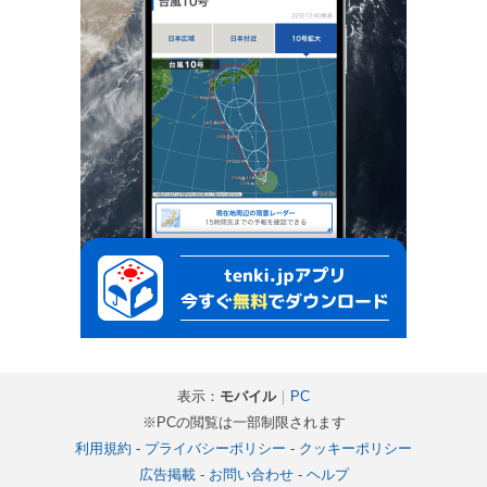
表示：
モバイル
｜
PC
※PCの閲覧は一部制限されます
利用規約
-
プライバシーポリシー
-
クッキーポリシー
広告掲載
-
お問い合わせ
-
ヘルプ