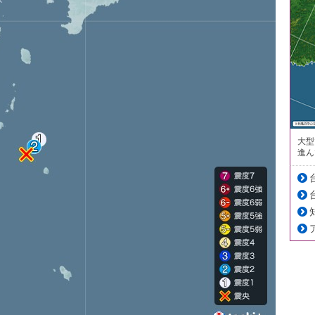
大型
進ん