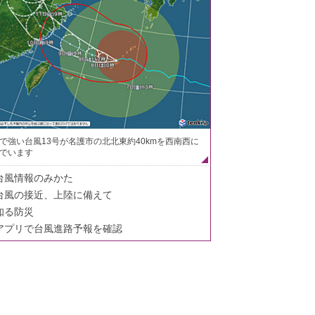
で強い台風13号が名護市の北北東約40kmを西南西に
でいます
台風情報のみかた
台風の接近、上陸に備えて
知る防災
アプリで台風進路予報を確認