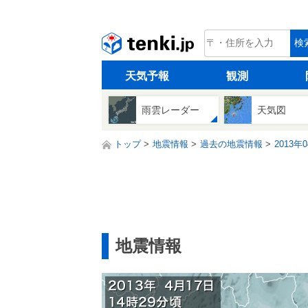
tenki.jp
検
天気予報
観測
雨雲レーダー
天気図
トップ
地震情報
過去の地震情報
2013年
地震情報