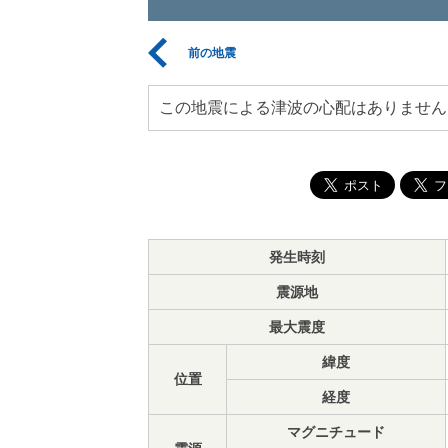
前の地震
この地震による津波の心配はありません
発生時刻
震源地
最大震度
緯度
位置
経度
マグニチュード