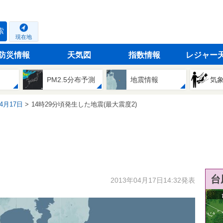
索
現在地
防災情報
天気図
指数情報
レジャー
PM2.5分布予測
地震情報
気
04月17日
14時29分頃発生した地震(最大震度2)
台
2013年04月17日14:32発表