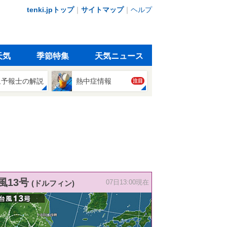
tenki.jpトップ
｜
サイトマップ
｜
ヘルプ
天気
季節特集
天気ニュース
象予報士の解説
熱中症情報
注目
風13号
(ドルフィン)
07日13:00現在