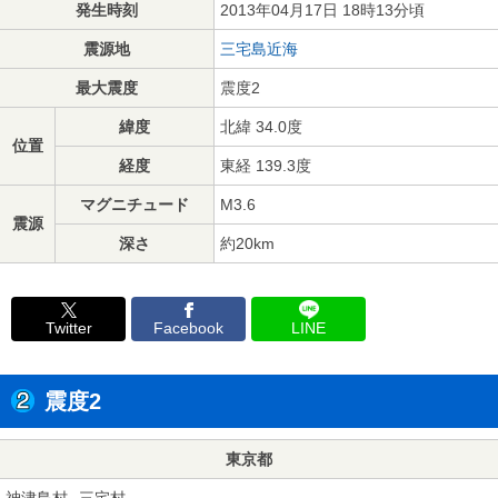
発生時刻
2013年04月17日 18時13分頃
震源地
三宅島近海
最大震度
震度2
緯度
北緯 34.0度
位置
経度
東経 139.3度
マグニチュード
M3.6
震源
深さ
約20km
Twitter
Facebook
LINE
震度2
東京都
神津島村
三宅村