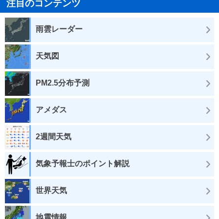
注目のコンテンツ
雨雲レーダー
天気図
PM2.5分布予測
アメダス
2週間天気
気象予報士のポイント解説
世界天気
地震情報