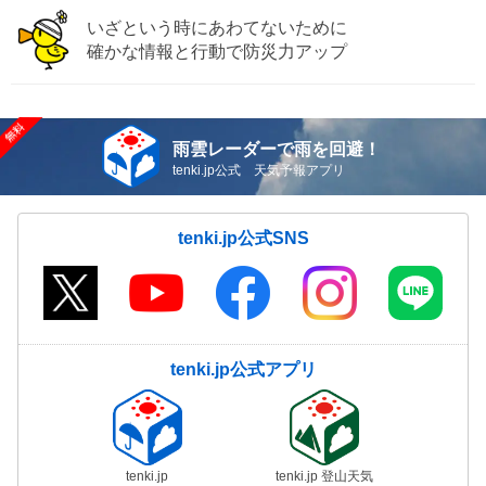
いざという時にあわてないために
確かな情報と行動で防災力アップ
雨雲レーダーで雨を回避！
tenki.jp公式 天気予報アプリ
tenki.jp公式SNS
tenki.jp公式アプリ
tenki.jp
tenki.jp 登山天気