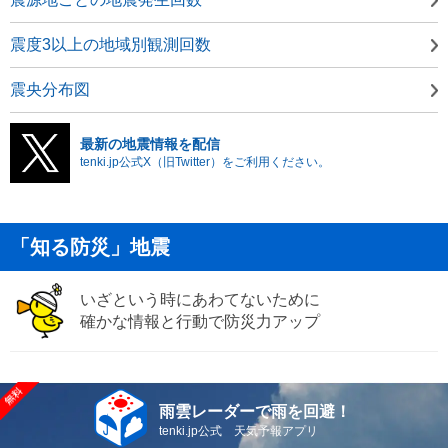
震度3以上の地域別観測回数
震央分布図
最新の地震情報を配信
tenki.jp公式X（旧Twitter）をご利用ください。
「知る防災」地震
いざという時にあわてないために
確かな情報と行動で防災力アップ
雨雲レーダーで雨を回避！
tenki.jp公式 天気予報アプリ