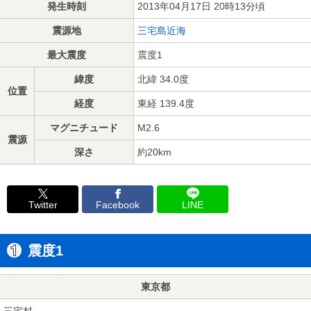
発生時刻
2013年04月17日 20時13分頃
震源地
三宅島近海
最大震度
震度1
緯度
北緯 34.0度
位置
経度
東経 139.4度
マグニチュード
M2.6
震源
深さ
約20km
Twitter
Facebook
LINE
震度1
東京都
三宅村