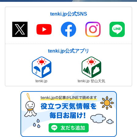
tenki.jp公式SNS
tenki.jp公式アプリ
tenki.jp
tenki.jp 登山天気