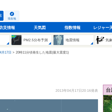
索
現在地
防災情報
天気図
指数情報
レジャー
PM2.5分布予測
地震情報
気
04月17日
20時11分頃発生した地震(最大震度1)
台
2013年04月17日20:16発表