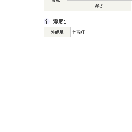
震源
深さ
震度1
沖縄県
竹富町