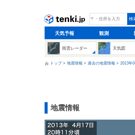
tenki.jp
検
天気予報
観測
雨雲レーダー
天気図
トップ
地震情報
過去の地震情報
2013年
地震情報