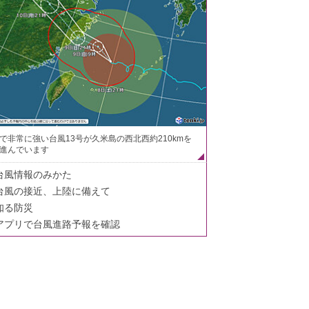
で非常に強い台風13号が久米島の西北西約210kmを
進んでいます
台風情報のみかた
台風の接近、上陸に備えて
知る防災
アプリで台風進路予報を確認