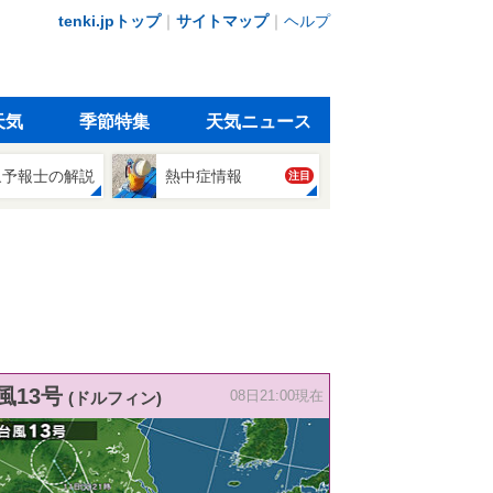
tenki.jpトップ
｜
サイトマップ
｜
ヘルプ
天気
季節特集
天気ニュース
象予報士の解説
熱中症情報
注目
風13号
(ドルフィン)
08日21:00現在