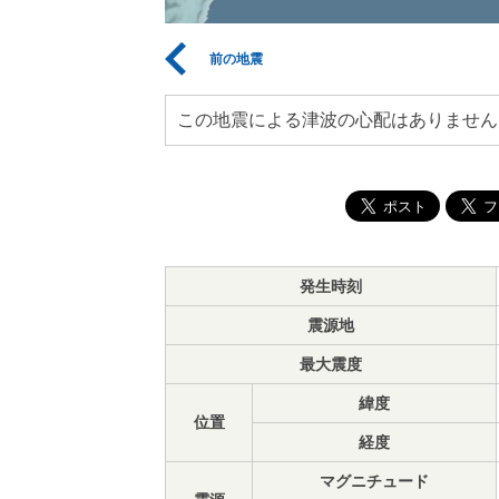
前の地震
この地震による津波の心配はありません
発生時刻
震源地
最大震度
緯度
位置
経度
マグニチュード