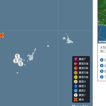
大型
西に