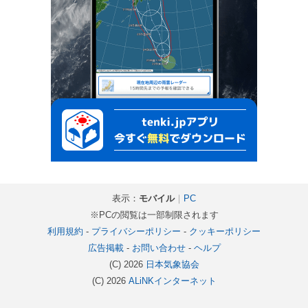
表示：
モバイル
｜
PC
※PCの閲覧は一部制限されます
利用規約
-
プライバシーポリシー
-
クッキーポリシー
広告掲載
-
お問い合わせ
-
ヘルプ
(C) 2026
日本気象協会
(C) 2026
ALiNKインターネット