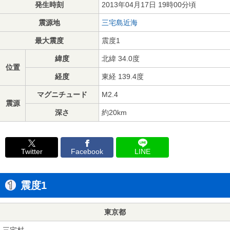
発生時刻
2013年04月17日 19時00分頃
震源地
三宅島近海
最大震度
震度1
緯度
北緯 34.0度
位置
経度
東経 139.4度
マグニチュード
M2.4
震源
深さ
約20km
Twitter
Facebook
LINE
震度1
東京都
三宅村