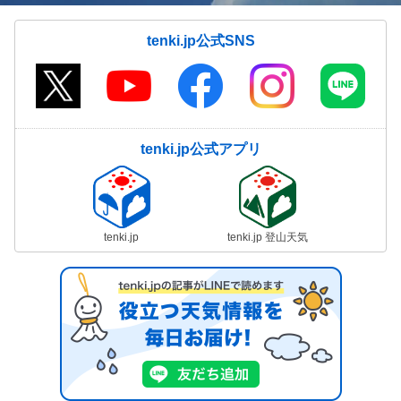
tenki.jp公式SNS
tenki.jp公式アプリ
tenki.jp
tenki.jp 登山天気