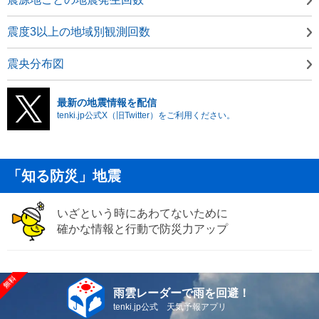
震度3以上の地域別観測回数
震央分布図
最新の地震情報を配信
tenki.jp公式X（旧Twitter）をご利用ください。
「知る防災」地震
いざという時にあわてないために
確かな情報と行動で防災力アップ
雨雲レーダーで雨を回避！
tenki.jp公式 天気予報アプリ