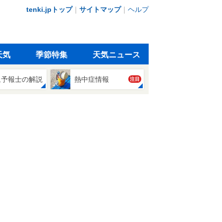
tenki.jpトップ
｜
サイトマップ
｜
ヘルプ
天気
季節特集
天気ニュース
象予報士の解説
熱中症情報
注目