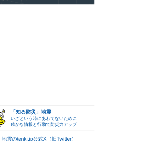
「知る防災」地震
いざという時にあわてないために
確かな情報と行動で防災力アップ
地震のtenki.jp公式X（旧Twitter）