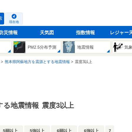
索
現在地
防災情報
天気図
指数情報
レジャー
PM2.5分布予測
地震情報
気
熊本県阿蘇地方を震源とする地震情報
震度3以上
する地震情報
震度3以上
5弱以上
5強以上
6弱以上
6強以上
7