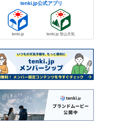
tenki.jp公式アプリ
tenki.jp
tenki.jp 登山天気