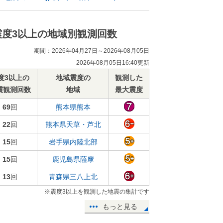
震度3以上の地域別観測回数
期間：2026年04月27日～2026年08月05日
2026年08月05日16:40更新
度3以上の
地域震度の
観測した
震観測回数
地域
最大震度
69
回
熊本県熊本
22
回
熊本県天草・芦北
15
回
岩手県内陸北部
15
回
鹿児島県薩摩
13
回
青森県三八上北
※震度3以上を観測した地震の集計です
もっと見る