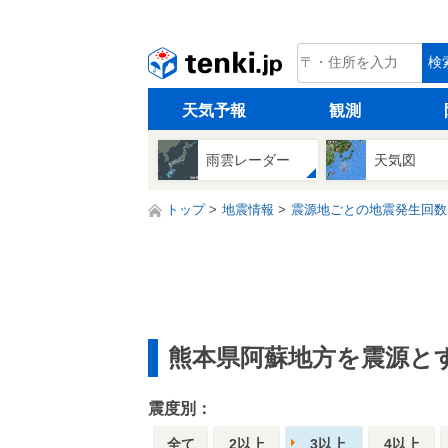
tenki.jp
検
天気予報
観測
雨雲レーダー
天気図
トップ
地震情報
震源地ごとの地震発生回数
熊本県阿蘇地方を震源と
震度別：
全て
2以上
3以上
4以上