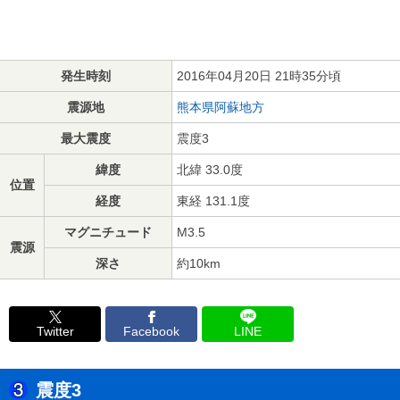
発生時刻
2016年04月20日 21時35分頃
震源地
熊本県阿蘇地方
最大震度
震度3
緯度
北緯 33.0度
位置
経度
東経 131.1度
マグニチュード
M3.5
震源
深さ
約10km
Twitter
Facebook
LINE
震度3