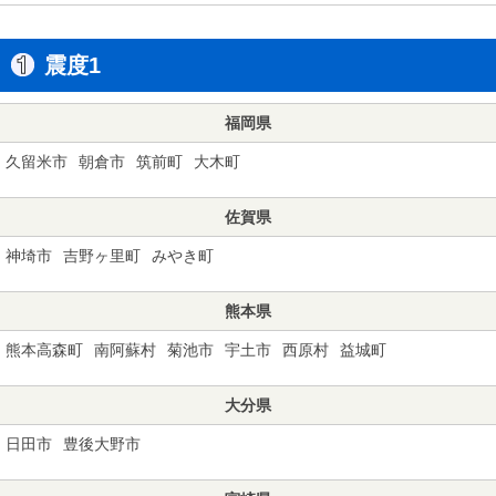
震度1
福岡県
久留米市
朝倉市
筑前町
大木町
佐賀県
神埼市
吉野ヶ里町
みやき町
熊本県
熊本高森町
南阿蘇村
菊池市
宇土市
西原村
益城町
大分県
日田市
豊後大野市