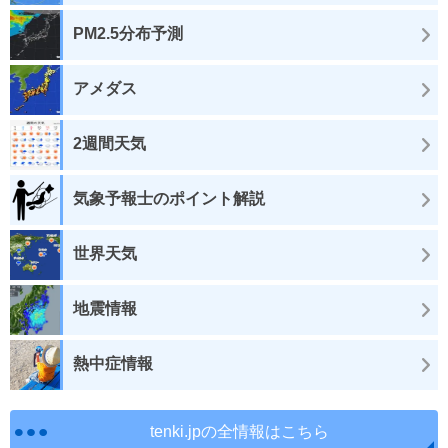
PM2.5分布予測
アメダス
2週間天気
気象予報士のポイント解説
世界天気
地震情報
熱中症情報
tenki.jpの全情報はこちら