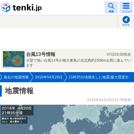
tenki.jp
検索
メニュー
現在地
台風13号情報
07日03:00現在
大型で強い台風13号が南大東島の北北西約150kmを西に進んでい
ます
過去の地震情報
2016年04月20日
21時35分頃発生した地震(最大震度3)
地震情報
2016年04月20日21:39発表