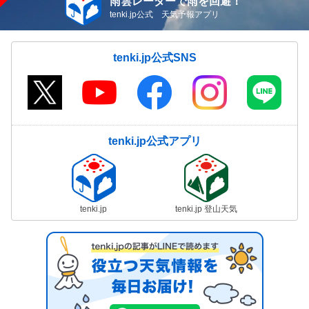
雨雲レーダーで雨を回避！
tenki.jp公式 天気予報アプリ
tenki.jp公式SNS
tenki.jp公式アプリ
tenki.jp
tenki.jp 登山天気