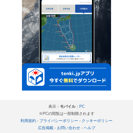
表示：
モバイル
｜
PC
※PCの閲覧は一部制限されます
利用規約
-
プライバシーポリシー
-
クッキーポリシー
広告掲載
-
お問い合わせ
-
ヘルプ