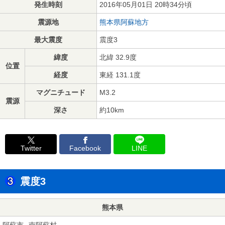
発生時刻
2016年05月01日 20時34分頃
震源地
熊本県阿蘇地方
最大震度
震度3
緯度
北緯 32.9度
位置
経度
東経 131.1度
マグニチュード
M3.2
震源
深さ
約10km
Twitter
Facebook
LINE
震度3
熊本県
阿蘇市
南阿蘇村