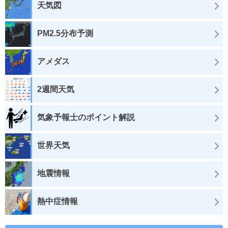
天気図
PM2.5分布予測
アメダス
2週間天気
気象予報士のポイント解説
世界天気
地震情報
熱中症情報