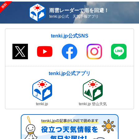
雨雲レーダーで雨を回避！
tenki.jp公式 天気予報アプリ
tenki.jp公式SNS
tenki.jp公式アプリ
tenki.jp
tenki.jp 登山天気