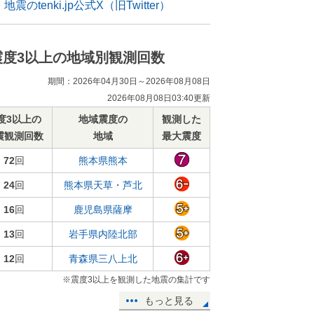
地震のtenki.jp公式X（旧Twitter）
震度3以上の地域別観測回数
期間：2026年04月30日～2026年08月08日
2026年08月08日03:40更新
度3以上の
地域震度の
観測した
震観測回数
地域
最大震度
72
回
熊本県熊本
24
回
熊本県天草・芦北
16
回
鹿児島県薩摩
13
回
岩手県内陸北部
12
回
青森県三八上北
※震度3以上を観測した地震の集計です
もっと見る