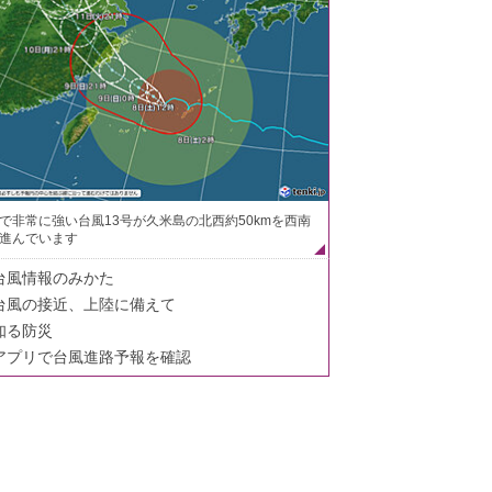
で非常に強い台風13号が久米島の北西約50kmを西南
進んでいます
台風情報のみかた
台風の接近、上陸に備えて
知る防災
アプリで台風進路予報を確認