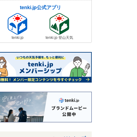
tenki.jp公式アプリ
tenki.jp
tenki.jp 登山天気