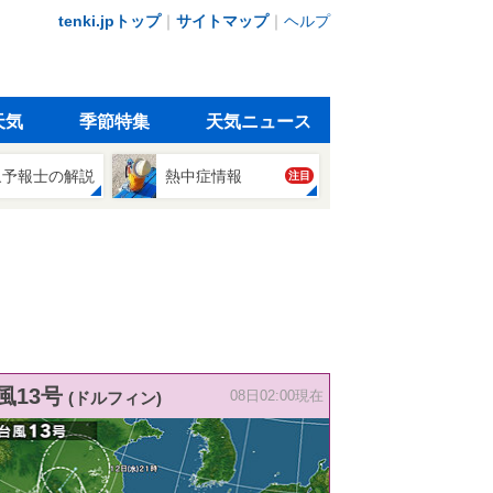
tenki.jpトップ
｜
サイトマップ
｜
ヘルプ
天気
季節特集
天気ニュース
象予報士の解説
熱中症情報
注目
風13号
(ドルフィン)
08日02:00現在