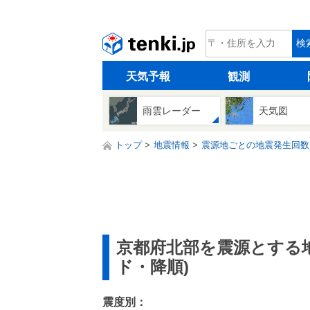
tenki.jp
検
天気予報
観測
雨雲レーダー
天気図
トップ
地震情報
震源地ごとの地震発生回数
京都府北部を震源とする
ド・降順)
震度別：