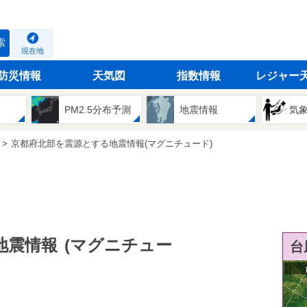
索
現在地
防災情報
天気図
指数情報
レジャー
PM2.5分布予測
地震情報
気
京都府北部を震源とする地震情報(マグニチュード)
地震情報
(マグニチュー
台