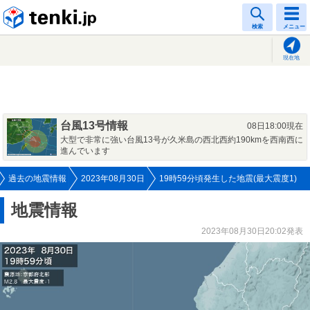
tenki.jp
検索
メニュー
現在地
台風13号情報
08日18:00現在
大型で非常に強い台風13号が久米島の西北西約190kmを西南西に
進んでいます
過去の地震情報
2023年08月30日
19時59分頃発生した地震(最大震度1)
地震情報
2023年08月30日20:02発表