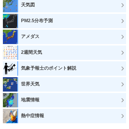
天気図
PM2.5分布予測
アメダス
2週間天気
気象予報士のポイント解説
世界天気
地震情報
熱中症情報