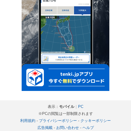
表示：
モバイル
｜
PC
※PCの閲覧は一部制限されます
利用規約
-
プライバシーポリシー
-
クッキーポリシー
広告掲載
-
お問い合わせ
-
ヘルプ