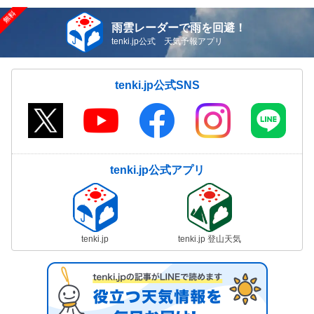
雨雲レーダーで雨を回避！
tenki.jp公式 天気予報アプリ
tenki.jp公式SNS
tenki.jp公式アプリ
tenki.jp
tenki.jp 登山天気