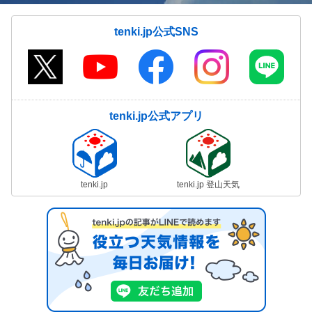
tenki.jp公式SNS
tenki.jp公式アプリ
tenki.jp
tenki.jp 登山天気