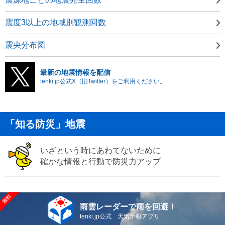
震度3以上の地域別観測回数
震央分布図
最新の地震情報を配信
tenki.jp公式X（旧Twitter）をご利用ください。
「知る防災」地震
いざという時にあわてないために
確かな情報と行動で防災力アップ
雨雲レーダーで雨を回避！
tenki.jp公式 天気予報アプリ