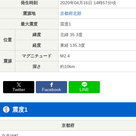
発生時刻
2020年04月16日 14時57分頃
震源地
京都府北部
最大震度
震度1
緯度
北緯 35.3度
位置
経度
東経 135.3度
マグニチュード
M2.4
震源
深さ
約10km
Twitter
Facebook
LINE
震度1
京都府
京丹波町