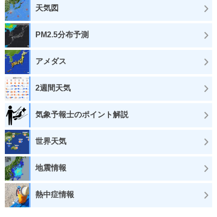
天気図
PM2.5分布予測
アメダス
2週間天気
気象予報士のポイント解説
世界天気
地震情報
熱中症情報