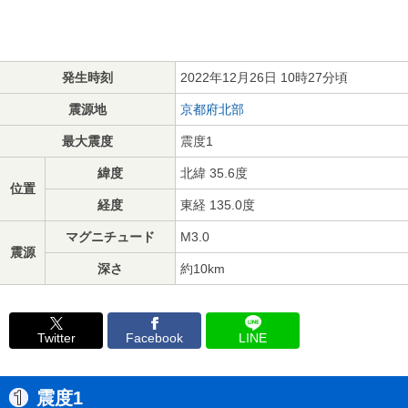
発生時刻
2022年12月26日 10時27分頃
震源地
京都府北部
最大震度
震度1
緯度
北緯 35.6度
位置
経度
東経 135.0度
マグニチュード
M3.0
震源
深さ
約10km
Twitter
Facebook
LINE
震度1