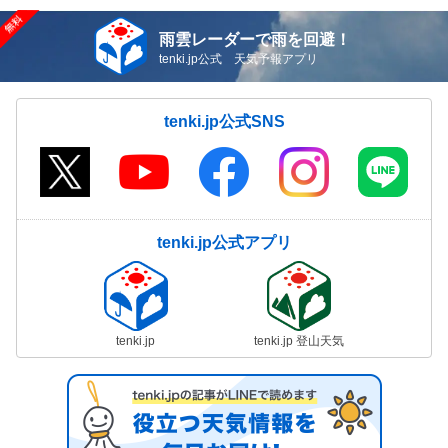
雨雲レーダーで雨を回避！
tenki.jp公式 天気予報アプリ
tenki.jp公式SNS
tenki.jp公式アプリ
tenki.jp
tenki.jp 登山天気