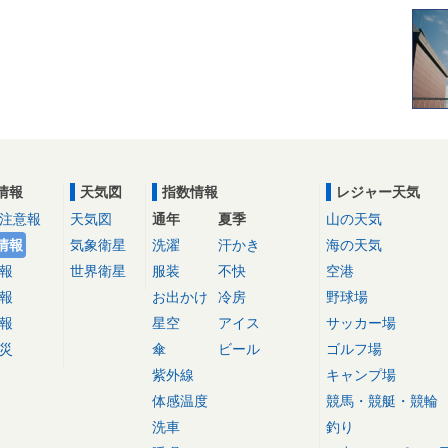
情報
天気図
指数情報
レジャー天気
注意報
天気図
通年
夏季
山の天気
情報
気象衛星
洗濯
汗かき
海の天気
報
世界衛星
服装
不快
空港
報
お出かけ
冷房
野球場
報
星空
アイス
サッカー場
災
傘
ビール
ゴルフ場
紫外線
キャンプ場
体感温度
競馬・競艇・競輪
洗車
釣り