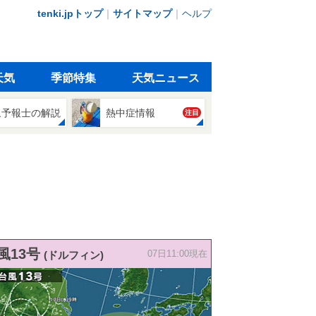
tenki.jpトップ
｜
サイトマップ
｜
ヘルプ
天気
季節特集
天気ニュース
象予報士の解説
熱中症情報
注目
風13号
(ドルフィン)
07日11:00現在