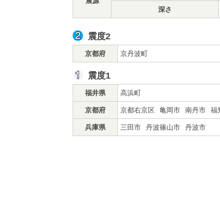
震源
深さ
震度2
京都府
京丹波町
震度1
福井県
高浜町
京都府
京都右京区
亀岡市
南丹市
福
兵庫県
三田市
丹波篠山市
丹波市