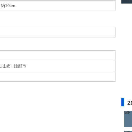
約10km
知山市
綾部市
2