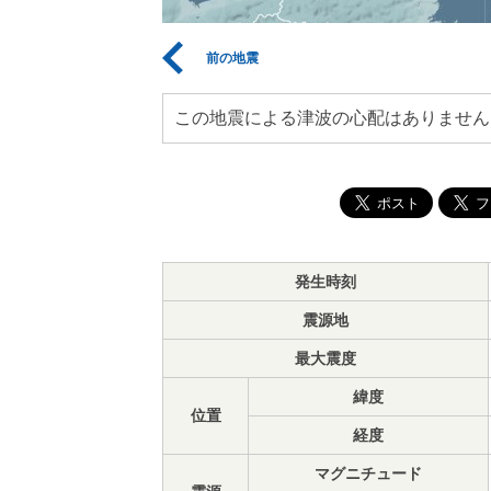
前の地震
この地震による津波の心配はありません
発生時刻
震源地
最大震度
緯度
位置
経度
マグニチュード