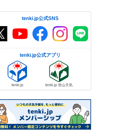
tenki.jp公式SNS
tenki.jp公式アプリ
tenki.jp
tenki.jp 登山天気