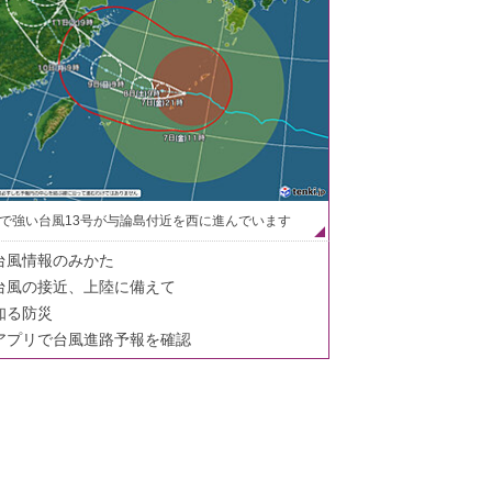
で強い台風13号が与論島付近を西に進んでいます
台風情報のみかた
台風の接近、上陸に備えて
知る防災
アプリで台風進路予報を確認