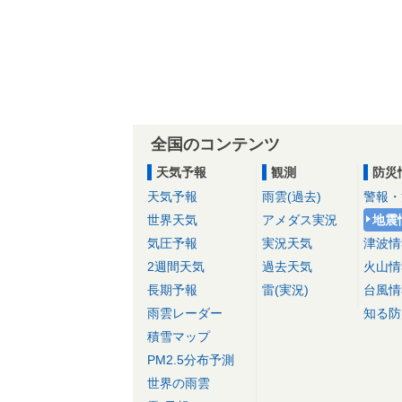
全国のコンテンツ
天気予報
観測
防災
天気予報
雨雲(過去)
警報・
世界天気
アメダス実況
地震
気圧予報
実況天気
津波情
2週間天気
過去天気
火山情
長期予報
雷(実況)
台風情
雨雲レーダー
知る防
積雪マップ
PM2.5分布予測
世界の雨雲