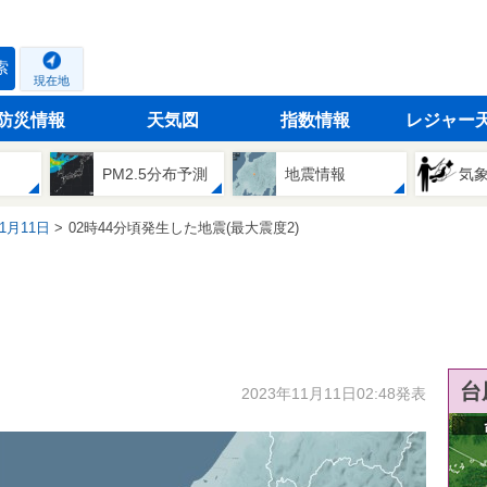
索
現在地
防災情報
天気図
指数情報
レジャー
PM2.5分布予測
地震情報
気
11月11日
02時44分頃発生した地震(最大震度2)
台
2023年11月11日02:48発表