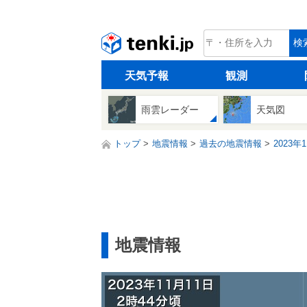
tenki.jp
検
天気予報
観測
雨雲レーダー
天気図
トップ
地震情報
過去の地震情報
2023年
地震情報