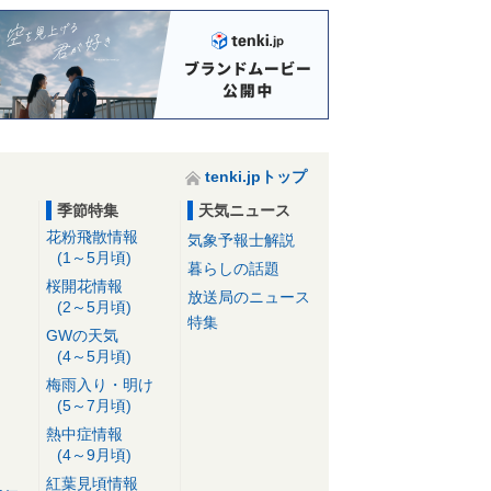
tenki.jpトップ
季節特集
天気ニュース
花粉飛散情報
気象予報士解説
(1～5月頃)
暮らしの話題
桜開花情報
放送局のニュース
(2～5月頃)
特集
GWの天気
(4～5月頃)
梅雨入り・明け
(5～7月頃)
熱中症情報
(4～9月頃)
紅葉見頃情報