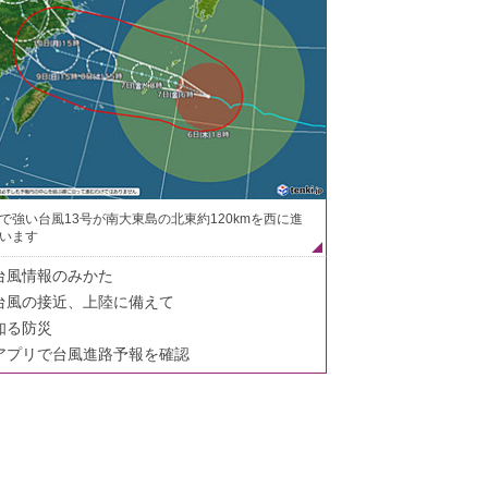
で強い台風13号が南大東島の北東約120kmを西に進
います
台風情報のみかた
台風の接近、上陸に備えて
知る防災
アプリで台風進路予報を確認