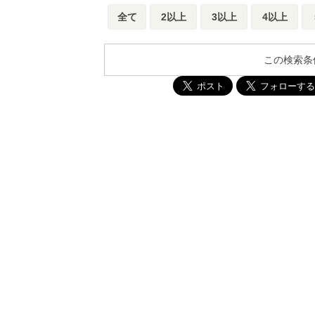
全て
2以上
3以上
4以上
この検索条