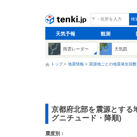
tenki.jp
検
天気予報
観測
雨雲レーダー
天気図
トップ
地震情報
震源地ごとの地震発生回数
京都府北部を震源とする
グニチュード・降順)
震度別：