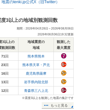
地震のtenki.jp公式X（旧Twitter）
震度3以上の地域別観測回数
期間：2026年04月28日～2026年08月06日
2026年08月06日19:32更新
度3以上の
地域震度の
観測した
震観測回数
地域
最大震度
71
回
熊本県熊本
23
回
熊本県天草・芦北
16
回
鹿児島県薩摩
13
回
岩手県内陸北部
12
回
青森県三八上北
※震度3以上を観測した地震の集計です
もっと見る