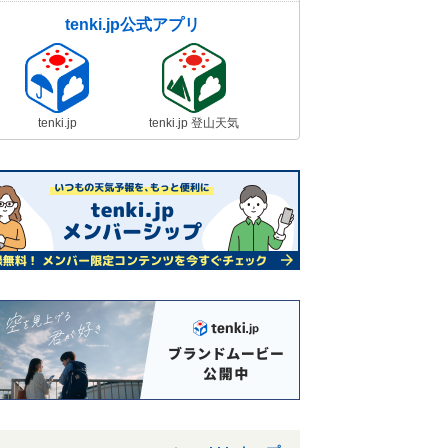
tenki.jp公式アプリ
tenki.jp
tenki.jp 登山天気