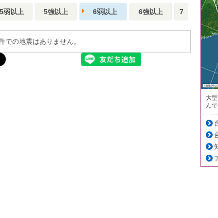
5弱以上
5強以上
6弱以上
6強以上
7
件での地震はありません。
大型
んで