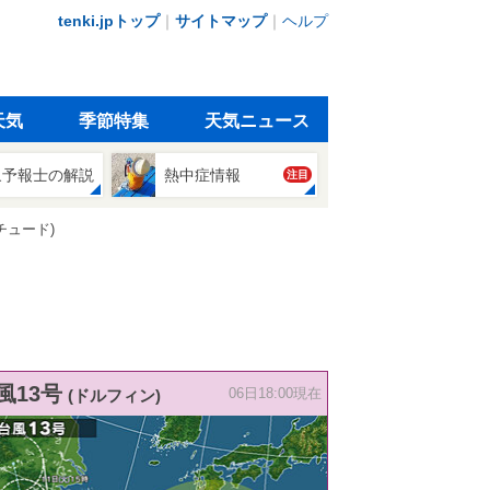
tenki.jpトップ
｜
サイトマップ
｜
ヘルプ
天気
季節特集
天気ニュース
象予報士の解説
熱中症情報
注目
チュード)
風13号
(ドルフィン)
06日18:00現在