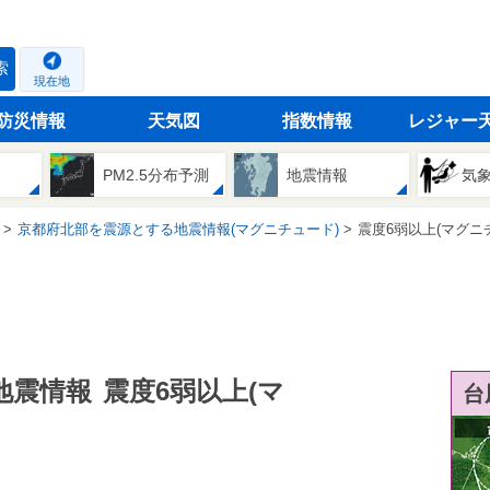
索
現在地
防災情報
天気図
指数情報
レジャー
PM2.5分布予測
地震情報
気
京都府北部を震源とする地震情報(マグニチュード)
震度6弱以上(マグニ
地震情報
震度6弱以上(マ
台