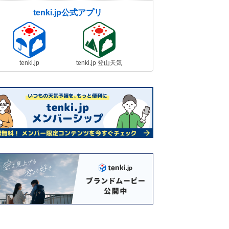
tenki.jp公式アプリ
tenki.jp
tenki.jp 登山天気