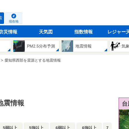
索
現在地
防災情報
天気図
指数情報
レジャー
PM2.5分布予測
地震情報
気
愛知県西部を震源とする地震情報
地震情報
台
5弱以上
5強以上
6弱以上
6強以上
7