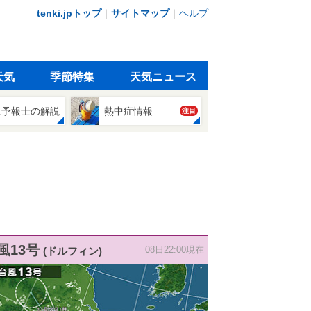
tenki.jpトップ
｜
サイトマップ
｜
ヘルプ
天気
季節特集
天気ニュース
象予報士の解説
熱中症情報
注目
風13号
(ドルフィン)
08日22:00現在