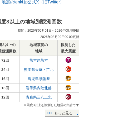
地震のtenki.jp公式X（旧Twitter）
震度3以上の地域別観測回数
期間：2026年05月01日～2026年08月09日
2026年08月09日00:00更新
度3以上の
地域震度の
観測した
震観測回数
地域
最大震度
72
回
熊本県熊本
24
回
熊本県天草・芦北
16
回
鹿児島県薩摩
13
回
岩手県内陸北部
12
回
青森県三八上北
※震度3以上を観測した地震の集計です
もっと見る