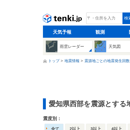
tenki.jp
検
天気予報
観測
雨雲レーダー
天気図
トップ
地震情報
震源地ごとの地震発生回数
愛知県西部を震源とする
震度別：
全て
2以上
3以上
4以上