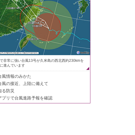
で非常に強い台風13号が久米島の西北西約230kmを
に進んでいます
台風情報のみかた
台風の接近、上陸に備えて
知る防災
アプリで台風進路予報を確認