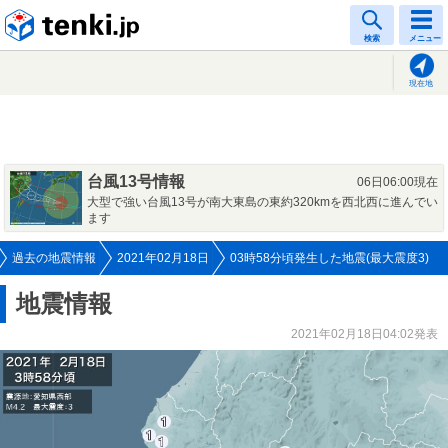
tenki.jp
検索
メニュー
現在地
台風13号情報
06日06:00現在
大型で強い台風13号が南大東島の東約320kmを西北西に進んでい
ます
過去の地震情報
2021年02月18日
03時58分頃発生した地震(最大震度3)
地震情報
2021年02月18日04:02発表