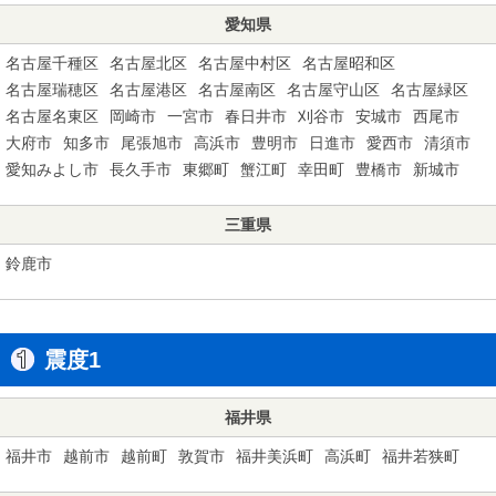
愛知県
名古屋千種区
名古屋北区
名古屋中村区
名古屋昭和区
名古屋瑞穂区
名古屋港区
名古屋南区
名古屋守山区
名古屋緑区
名古屋名東区
岡崎市
一宮市
春日井市
刈谷市
安城市
西尾市
大府市
知多市
尾張旭市
高浜市
豊明市
日進市
愛西市
清須市
愛知みよし市
長久手市
東郷町
蟹江町
幸田町
豊橋市
新城市
三重県
鈴鹿市
震度1
福井県
福井市
越前市
越前町
敦賀市
福井美浜町
高浜町
福井若狭町