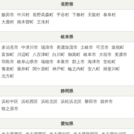
長野県
飯田市
中川村
長野高森町
平谷村
下條村
天龍村
泰阜村
大鹿村
南木曽町
王滝村
岐阜県
多治見市
中津川市
瑞浪市
美濃加茂市
土岐市
可児市
坂祝町
富加町
川辺町
八百津町
白川町
御嵩町
岐阜市
大垣市
美濃市
羽島市
岐阜山県市
瑞穂市
本巣市
郡上市
海津市
笠松町
養老町
垂井町
関ケ原町
神戸町
輪之内町
安八町
揖斐川町
北方町
静岡県
浜松中区
浜松西区
浜松北区
浜松浜北区
磐田市
袋井市
牧之原市
愛知県
名古屋東区
名古屋西区
名古屋中区
名古屋熱田区
名古屋中川区