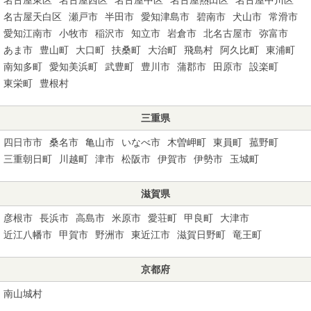
名古屋天白区
瀬戸市
半田市
愛知津島市
碧南市
犬山市
常滑市
愛知江南市
小牧市
稲沢市
知立市
岩倉市
北名古屋市
弥富市
あま市
豊山町
大口町
扶桑町
大治町
飛島村
阿久比町
東浦町
南知多町
愛知美浜町
武豊町
豊川市
蒲郡市
田原市
設楽町
東栄町
豊根村
三重県
四日市市
桑名市
亀山市
いなべ市
木曽岬町
東員町
菰野町
三重朝日町
川越町
津市
松阪市
伊賀市
伊勢市
玉城町
滋賀県
彦根市
長浜市
高島市
米原市
愛荘町
甲良町
大津市
近江八幡市
甲賀市
野洲市
東近江市
滋賀日野町
竜王町
京都府
南山城村