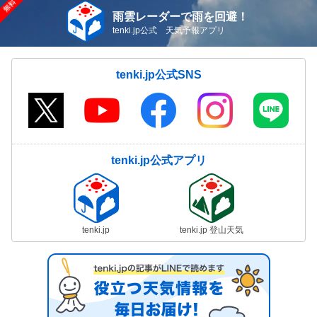
雨雲レーダーで雨を回避！
tenki.jp公式 天気予報アプリ
tenki.jp公式SNS
tenki.jp公式アプリ
tenki.jp
tenki.jp 登山天気