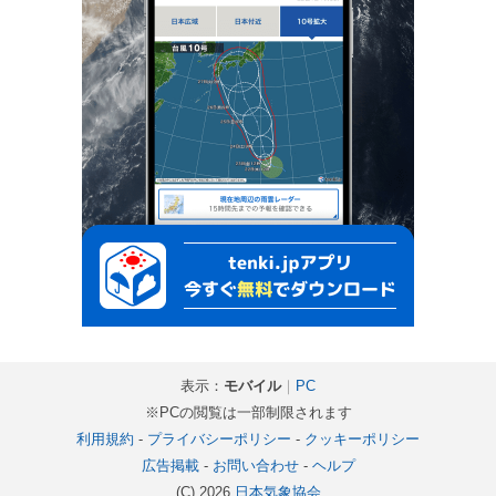
表示：
モバイル
｜
PC
※PCの閲覧は一部制限されます
利用規約
-
プライバシーポリシー
-
クッキーポリシー
広告掲載
-
お問い合わせ
-
ヘルプ
(C) 2026
日本気象協会