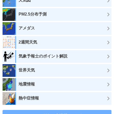
天気図
PM2.5分布予測
アメダス
2週間天気
気象予報士のポイント解説
世界天気
地震情報
熱中症情報