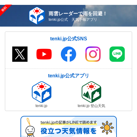
雨雲レーダーで雨を回避！
tenki.jp公式 天気予報アプリ
tenki.jp公式SNS
tenki.jp公式アプリ
tenki.jp
tenki.jp 登山天気