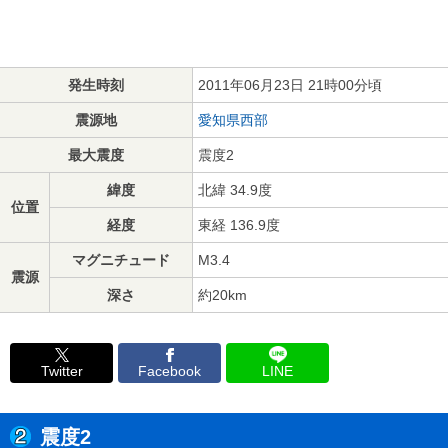
発生時刻
2011年06月23日 21時00分頃
震源地
愛知県西部
最大震度
震度2
緯度
北緯 34.9度
位置
経度
東経 136.9度
マグニチュード
M3.4
震源
深さ
約20km
Twitter
Facebook
LINE
震度2