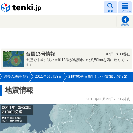
tenki.jp
検索
メニュー
現在地
台風13号情報
07日18:00現在
大型で非常に強い台風13号が名護市の北約50kmを西に進んでい
ます
過去の地震情報
2011年06月23日
21時00分頃発生した地震(最大震度2)
地震情報
2011年06月23日21:05発表