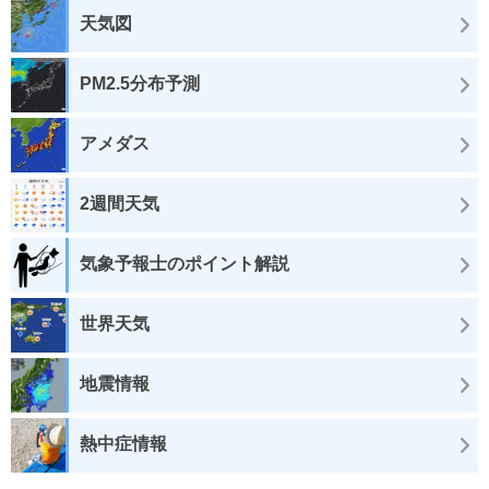
天気図
PM2.5分布予測
アメダス
2週間天気
気象予報士のポイント解説
世界天気
地震情報
熱中症情報