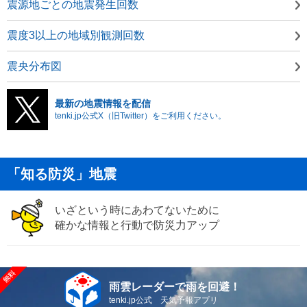
震源地ごとの地震発生回数
震度3以上の地域別観測回数
震央分布図
最新の地震情報を配信
tenki.jp公式X（旧Twitter）をご利用ください。
「知る防災」地震
いざという時にあわてないために
確かな情報と行動で防災力アップ
雨雲レーダーで雨を回避！
tenki.jp公式 天気予報アプリ