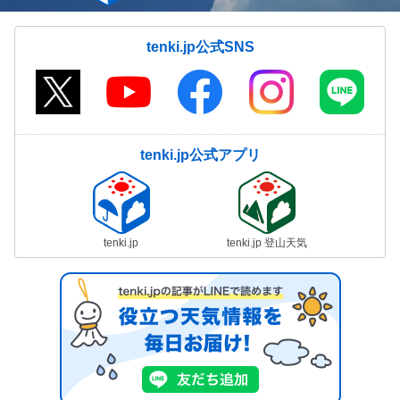
tenki.jp公式SNS
tenki.jp公式アプリ
tenki.jp
tenki.jp 登山天気