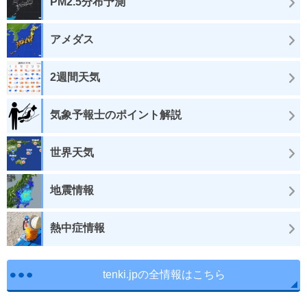
PM2.5分布予測
アメダス
2週間天気
気象予報士のポイント解説
世界天気
地震情報
熱中症情報
tenki.jpの全情報はこちら