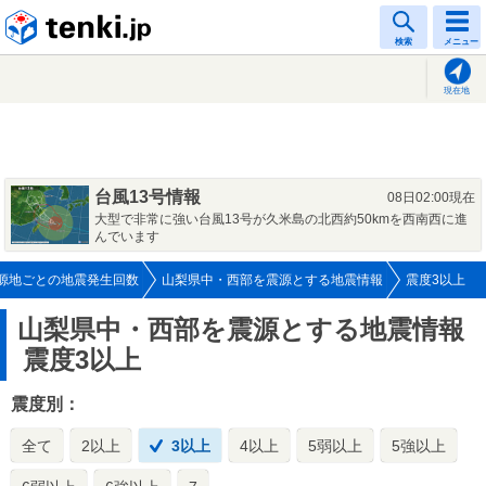
tenki.jp
検索
メニュー
現在地
台風13号情報
08日02:00現在
大型で非常に強い台風13号が久米島の北西約50kmを西南西に進
んでいます
源地ごとの地震発生回数
山梨県中・西部を震源とする地震情報
震度3以上
山梨県中・西部を震源とする地震情報
震度3以上
震度別：
全て
2以上
3以上
4以上
5弱以上
5強以上