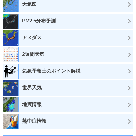
天気図
PM2.5分布予測
アメダス
2週間天気
気象予報士のポイント解説
世界天気
地震情報
熱中症情報