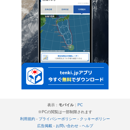
表示：
モバイル
｜
PC
※PCの閲覧は一部制限されます
利用規約
-
プライバシーポリシー
-
クッキーポリシー
広告掲載
-
お問い合わせ
-
ヘルプ