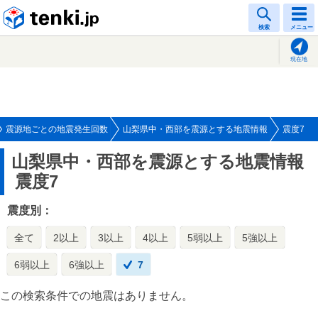
tenki.jp
検索
メニュー
現在地
震源地ごとの地震発生回数
山梨県中・西部を震源とする地震情報
震度7
山梨県中・西部を震源とする地震情報
震度7
震度別：
全て
2以上
3以上
4以上
5弱以上
5強以上
6弱以上
6強以上
7
この検索条件での地震はありません。