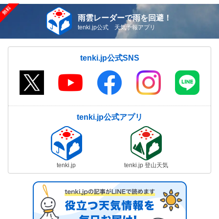
雨雲レーダーで雨を回避！
tenki.jp公式 天気予報アプリ
tenki.jp公式SNS
tenki.jp公式アプリ
tenki.jp
tenki.jp 登山天気