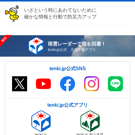
いざという時にあわてないために
確かな情報と行動で防災力アップ
雨雲レーダーで雨を回避！
tenki.jp公式 天気予報アプリ
tenki.jp公式SNS
tenki.jp公式アプリ
tenki.jp
tenki.jp 登山天気