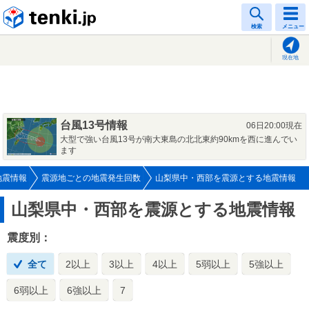
tenki.jp
検索
メニュー
現在地
台風13号情報
06日20:00現在
大型で強い台風13号が南大東島の北北東約90kmを西に進んでい
ます
地震情報
震源地ごとの地震発生回数
山梨県中・西部を震源とする地震情報
山梨県中・西部を震源とする地震情報
震度別：
全て
2以上
3以上
4以上
5弱以上
5強以上
6弱以上
6強以上
7