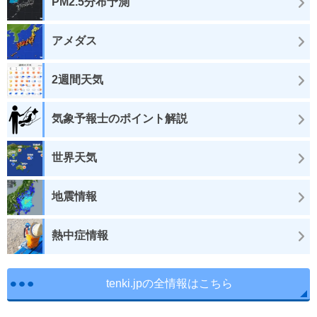
PM2.5分布予測
アメダス
2週間天気
気象予報士のポイント解説
世界天気
地震情報
熱中症情報
tenki.jpの全情報はこちら