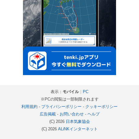
表示：
モバイル
｜
PC
※PCの閲覧は一部制限されます
利用規約
-
プライバシーポリシー
-
クッキーポリシー
広告掲載
-
お問い合わせ
-
ヘルプ
(C) 2026
日本気象協会
(C) 2026
ALiNKインターネット