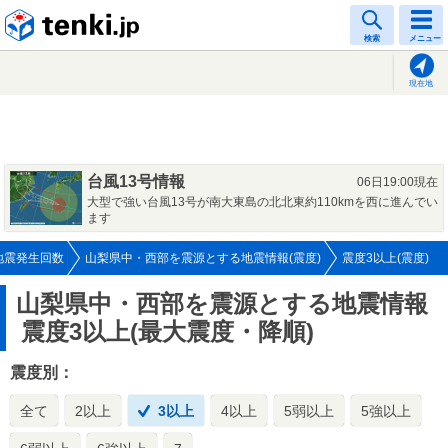
tenki.jp
検索
メニュー
現在地
台風13号情報
06日19:00現在
大型で強い台風13号が南大東島の北北東約110kmを西に進んでい
ます
地震発生回数
山梨県中・西部を震源とする地震情報(震度)
震度3以上(震度)
山梨県中・西部を震源とする地震情報
震度3以上(最大震度・降順)
震度別：
全て
2以上
3以上
4以上
5弱以上
5強以上