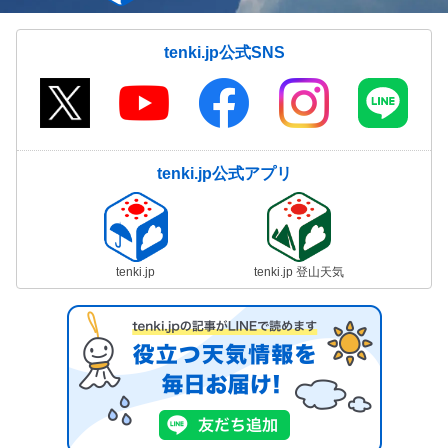
tenki.jp公式SNS
tenki.jp公式アプリ
tenki.jp
tenki.jp 登山天気