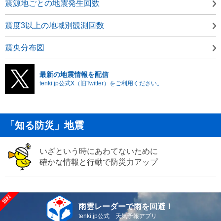
震源地ごとの地震発生回数
震度3以上の地域別観測回数
震央分布図
最新の地震情報を配信
tenki.jp公式X（旧Twitter）をご利用ください。
「知る防災」地震
いざという時にあわてないために
確かな情報と行動で防災力アップ
雨雲レーダーで雨を回避！
tenki.jp公式 天気予報アプリ