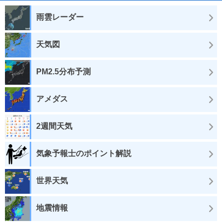
雨雲レーダー
天気図
PM2.5分布予測
アメダス
2週間天気
気象予報士のポイント解説
世界天気
地震情報