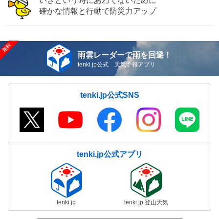
いざという時にあわてないために
確かな情報と行動で防災力アップ
雨雲レーダーで雨を回避！
tenki.jp公式 天気予報アプリ
tenki.jp公式SNS
tenki.jp公式アプリ
tenki.jp
tenki.jp 登山天気