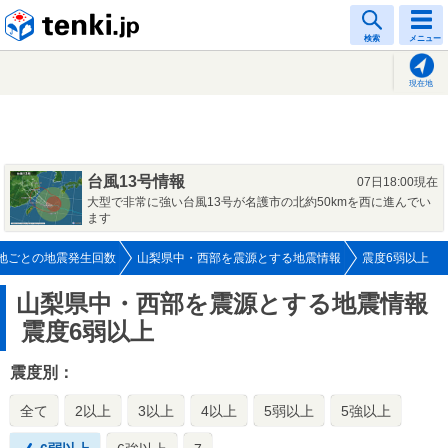
tenki.jp
検索
メニュー
現在地
台風13号情報
07日18:00現在
大型で非常に強い台風13号が名護市の北約50kmを西に進んでい
ます
地ごとの地震発生回数
山梨県中・西部を震源とする地震情報
震度6弱以上
山梨県中・西部を震源とする地震情報
震度6弱以上
震度別：
全て
2以上
3以上
4以上
5弱以上
5強以上