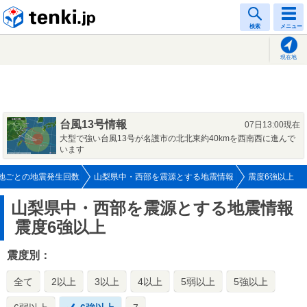
tenki.jp
検索
メニュー
現在地
台風13号情報
07日13:00現在
大型で強い台風13号が名護市の北北東約40kmを西南西に進んで
います
地ごとの地震発生回数
山梨県中・西部を震源とする地震情報
震度6強以上
山梨県中・西部を震源とする地震情報
震度6強以上
震度別：
全て
2以上
3以上
4以上
5弱以上
5強以上