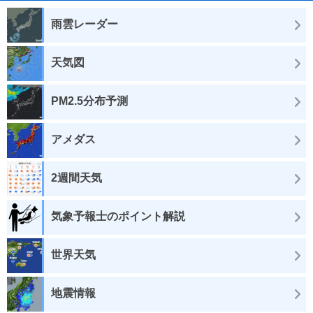
雨雲レーダー
天気図
PM2.5分布予測
アメダス
2週間天気
気象予報士のポイント解説
世界天気
地震情報