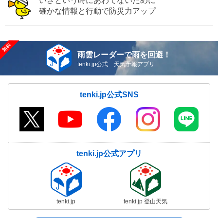
いざという時にあわてないために
確かな情報と行動で防災力アップ
雨雲レーダーで雨を回避！
tenki.jp公式 天気予報アプリ
tenki.jp公式SNS
tenki.jp公式アプリ
tenki.jp
tenki.jp 登山天気