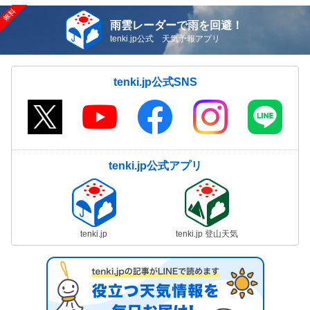
雨雲レーダーで雨を回避！
tenki.jp公式 天気予報アプリ
tenki.jp公式SNS
tenki.jp公式アプリ
tenki.jp
tenki.jp 登山天気