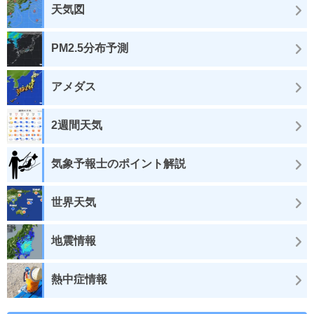
天気図
PM2.5分布予測
アメダス
2週間天気
気象予報士のポイント解説
世界天気
地震情報
熱中症情報