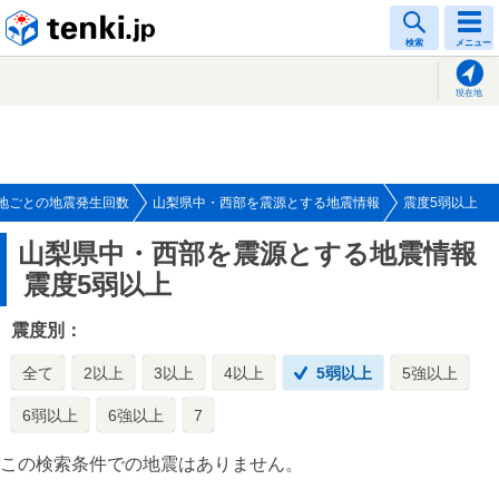
tenki.jp
検索
メニュー
現在地
地ごとの地震発生回数
山梨県中・西部を震源とする地震情報
震度5弱以上
山梨県中・西部を震源とする地震情報
震度5弱以上
震度別：
全て
2以上
3以上
4以上
5弱以上
5強以上
6弱以上
6強以上
7
この検索条件での地震はありません。