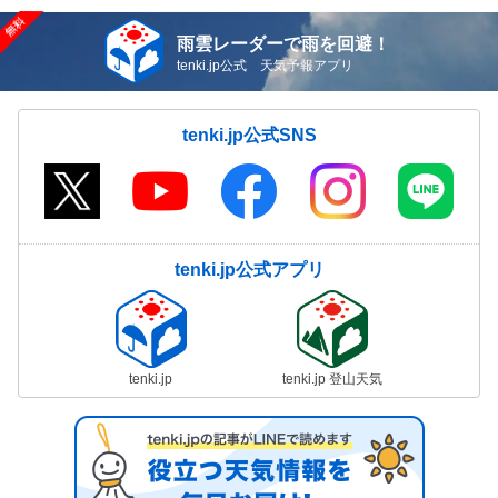
雨雲レーダーで雨を回避！
tenki.jp公式 天気予報アプリ
tenki.jp公式SNS
tenki.jp公式アプリ
tenki.jp
tenki.jp 登山天気