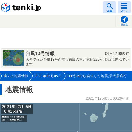
tenki.jp
検索
メニュー
現在地
台風13号情報
06日12:00現在
大型で強い台風13号が南大東島の東北東約220kmを西に進んでい
ます
過去の地震情報
2021年12月05日
00時26分頃発生した地震(最大震度3)
地震情報
2021年12月05日00:29発表