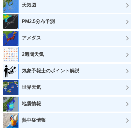
天気図
PM2.5分布予測
アメダス
2週間天気
気象予報士のポイント解説
世界天気
地震情報
熱中症情報