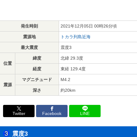
発生時刻
2021年12月05日 00時26分頃
震源地
トカラ列島近海
最大震度
震度3
緯度
北緯 29.3度
位置
経度
東経 129.4度
マグニチュード
M4.2
震源
深さ
約20km
Twitter
Facebook
LINE
震度3