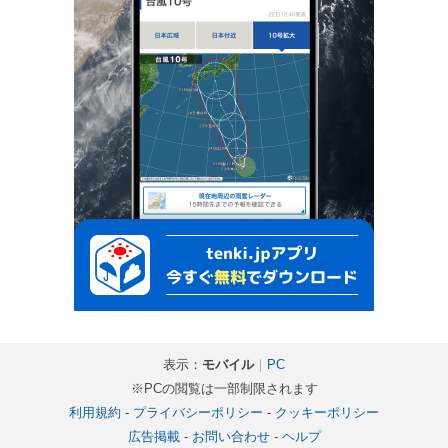
表示：
モバイル
｜
PC
※PCの閲覧は一部制限されます
利用規約
-
プライバシーポリシー
-
クッキーポリシー
広告掲載
-
お問い合わせ
-
ヘルプ