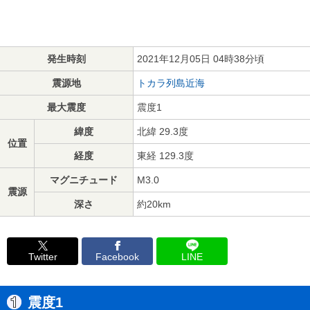
発生時刻
2021年12月05日 04時38分頃
震源地
トカラ列島近海
最大震度
震度1
緯度
北緯 29.3度
位置
経度
東経 129.3度
マグニチュード
M3.0
震源
深さ
約20km
Twitter
Facebook
LINE
震度1