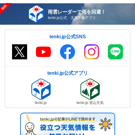
雨雲レーダーで雨を回避！
tenki.jp公式 天気予報アプリ
tenki.jp公式SNS
tenki.jp公式アプリ
tenki.jp
tenki.jp 登山天気