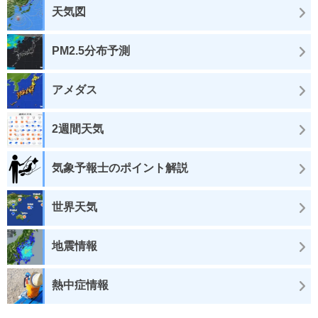
天気図
PM2.5分布予測
アメダス
2週間天気
気象予報士のポイント解説
世界天気
地震情報
熱中症情報