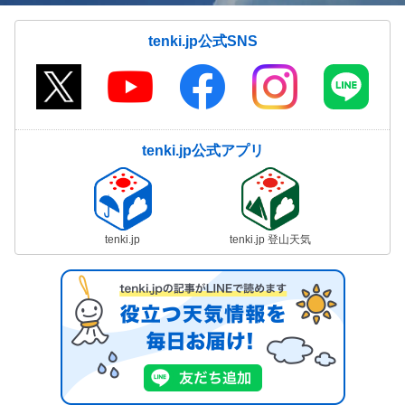
tenki.jp公式SNS
tenki.jp公式アプリ
tenki.jp
tenki.jp 登山天気