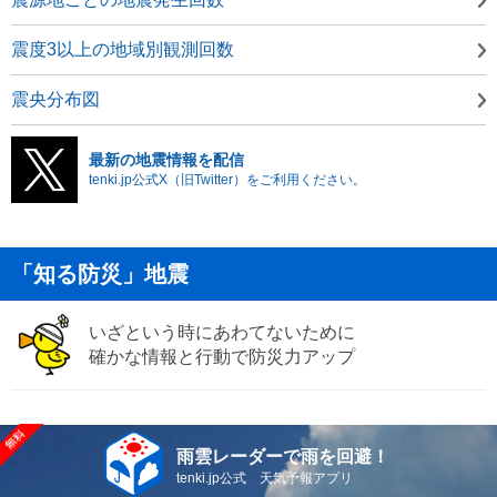
震度3以上の地域別観測回数
震央分布図
最新の地震情報を配信
tenki.jp公式X（旧Twitter）をご利用ください。
「知る防災」地震
いざという時にあわてないために
確かな情報と行動で防災力アップ
雨雲レーダーで雨を回避！
tenki.jp公式 天気予報アプリ