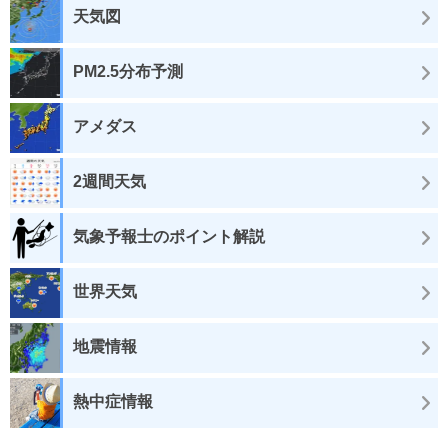
天気図
PM2.5分布予測
アメダス
2週間天気
気象予報士のポイント解説
世界天気
地震情報
熱中症情報