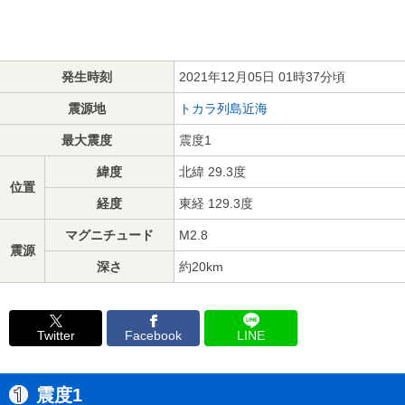
発生時刻
2021年12月05日 01時37分頃
震源地
トカラ列島近海
最大震度
震度1
緯度
北緯 29.3度
位置
経度
東経 129.3度
マグニチュード
M2.8
震源
深さ
約20km
Twitter
Facebook
LINE
震度1