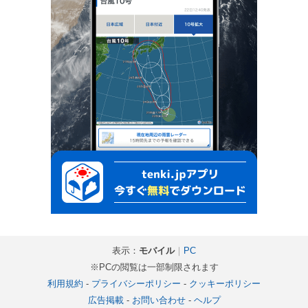
表示：
モバイル
｜
PC
※PCの閲覧は一部制限されます
利用規約
-
プライバシーポリシー
-
クッキーポリシー
広告掲載
-
お問い合わせ
-
ヘルプ