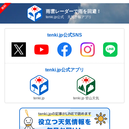
雨雲レーダーで雨を回避！
tenki.jp公式 天気予報アプリ
tenki.jp公式SNS
tenki.jp公式アプリ
tenki.jp
tenki.jp 登山天気