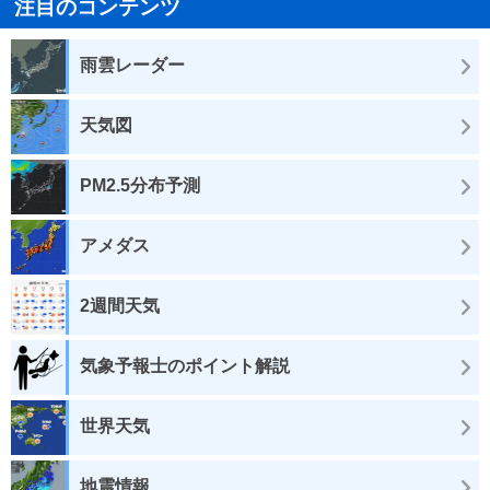
注目のコンテンツ
雨雲レーダー
天気図
PM2.5分布予測
アメダス
2週間天気
気象予報士のポイント解説
世界天気
地震情報