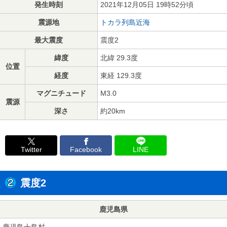
発生時刻
2021年12月05日 19時52分頃
震源地
トカラ列島近海
最大震度
震度2
緯度
北緯 29.3度
位置
経度
東経 129.3度
マグニチュード
M3.0
震源
深さ
約20km
Twitter
Facebook
LINE
震度2
鹿児島県
鹿児島十島村