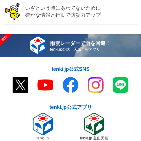
いざという時にあわてないために
確かな情報と行動で防災力アップ
雨雲レーダーで雨を回避！
tenki.jp公式 天気予報アプリ
tenki.jp公式SNS
tenki.jp公式アプリ
tenki.jp
tenki.jp 登山天気