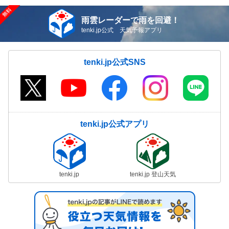
雨雲レーダーで雨を回避！
tenki.jp公式 天気予報アプリ
tenki.jp公式SNS
tenki.jp公式アプリ
tenki.jp
tenki.jp 登山天気