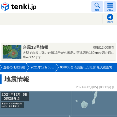
tenki.jp
検索
メニュー
現在地
台風13号情報
08日12:00現在
大型で非常に強い台風13号が久米島の西北西約160kmを西北西に
進んでいます
過去の地震情報
2021年12月05日
00時08分頃発生した地震(最大震度3)
地震情報
2021年12月05日00:12発表