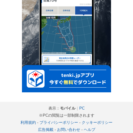
表示：
モバイル
｜
PC
※PCの閲覧は一部制限されます
利用規約
-
プライバシーポリシー
-
クッキーポリシー
広告掲載
-
お問い合わせ
-
ヘルプ