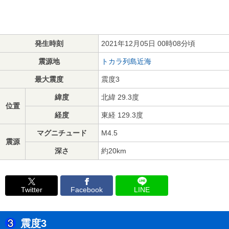
発生時刻
2021年12月05日 00時08分頃
震源地
トカラ列島近海
最大震度
震度3
緯度
北緯 29.3度
位置
経度
東経 129.3度
マグニチュード
M4.5
震源
深さ
約20km
Twitter
Facebook
LINE
震度3