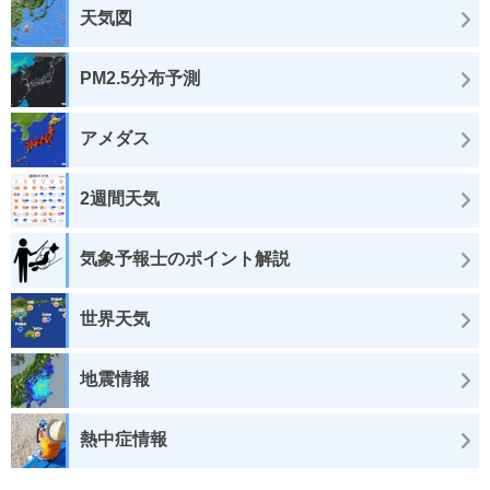
天気図
PM2.5分布予測
アメダス
2週間天気
気象予報士のポイント解説
世界天気
地震情報
熱中症情報