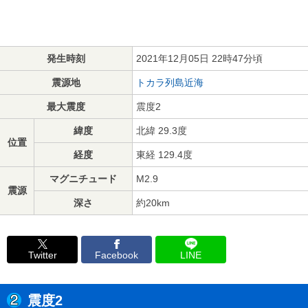
発生時刻
2021年12月05日 22時47分頃
震源地
トカラ列島近海
最大震度
震度2
緯度
北緯 29.3度
位置
経度
東経 129.4度
マグニチュード
M2.9
震源
深さ
約20km
Twitter
Facebook
LINE
震度2