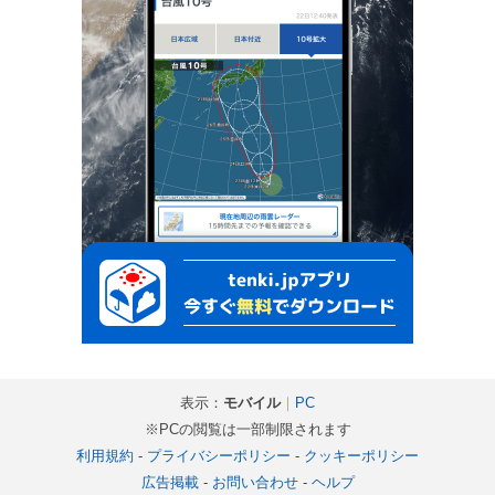
表示：
モバイル
｜
PC
※PCの閲覧は一部制限されます
利用規約
-
プライバシーポリシー
-
クッキーポリシー
広告掲載
-
お問い合わせ
-
ヘルプ