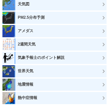
天気図
PM2.5分布予測
アメダス
2週間天気
気象予報士のポイント解説
世界天気
地震情報
熱中症情報