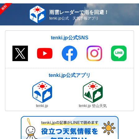
雨雲レーダーで雨を回避！
tenki.jp公式 天気予報アプリ
tenki.jp公式SNS
tenki.jp公式アプリ
tenki.jp
tenki.jp 登山天気