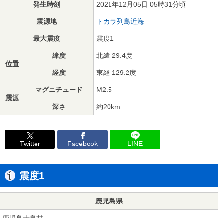
発生時刻
2021年12月05日 05時31分頃
震源地
トカラ列島近海
最大震度
震度1
緯度
北緯 29.4度
位置
経度
東経 129.2度
マグニチュード
M2.5
震源
深さ
約20km
Twitter
Facebook
LINE
震度1
鹿児島県
鹿児島十島村