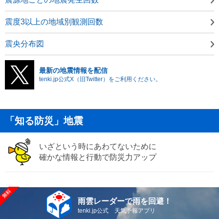
震度3以上の地域別観測回数
震央分布図
最新の地震情報を配信
tenki.jp公式X（旧Twitter）をご利用ください。
「知る防災」地震
いざという時にあわてないために
確かな情報と行動で防災力アップ
雨雲レーダーで雨を回避！
tenki.jp公式 天気予報アプリ