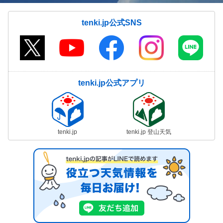
tenki.jp公式SNS
tenki.jp公式アプリ
tenki.jp
tenki.jp 登山天気