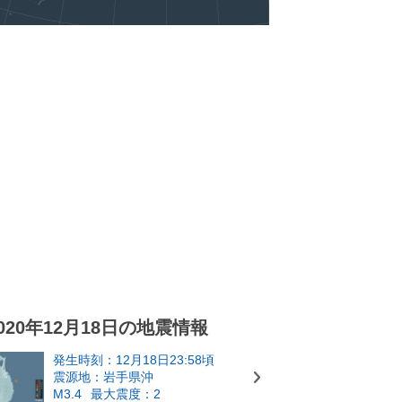
020年12月18日の地震情報
発生時刻：12月18日23:58頃
震源地：岩手県沖
M3.4
最大震度：2