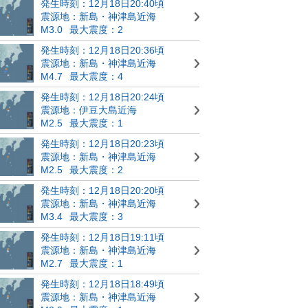
発生時刻：12月18日20:40頃
震源地：新島・神津島近海
M3.0
最大震度：2
発生時刻：12月18日20:36頃
震源地：新島・神津島近海
M4.7
最大震度：4
発生時刻：12月18日20:24頃
震源地：伊豆大島近海
M2.5
最大震度：1
発生時刻：12月18日20:23頃
震源地：新島・神津島近海
M2.5
最大震度：2
発生時刻：12月18日20:20頃
震源地：新島・神津島近海
M3.4
最大震度：3
発生時刻：12月18日19:11頃
震源地：新島・神津島近海
M2.7
最大震度：1
発生時刻：12月18日18:49頃
震源地：新島・神津島近海