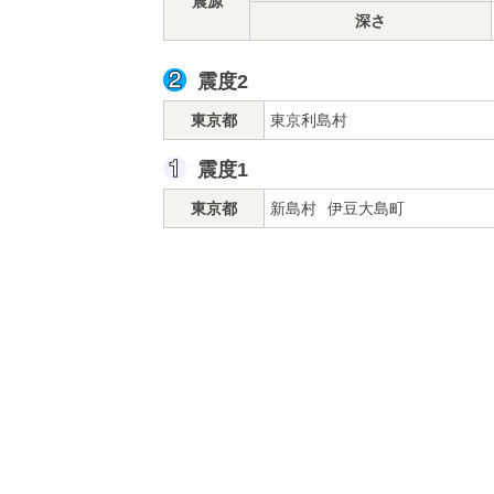
震源
深さ
震度2
東京都
東京利島村
震度1
東京都
新島村
伊豆大島町