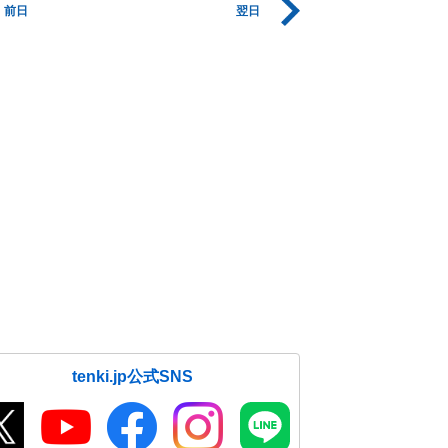
前日
翌日
tenki.jp公式SNS