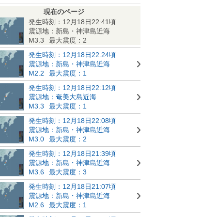
現在のページ
発生時刻：12月18日22:41頃
震源地：新島・神津島近海
M3.3
最大震度：2
発生時刻：12月18日22:24頃
震源地：新島・神津島近海
M2.2
最大震度：1
発生時刻：12月18日22:12頃
震源地：奄美大島近海
M3.3
最大震度：1
発生時刻：12月18日22:08頃
震源地：新島・神津島近海
M3.0
最大震度：2
発生時刻：12月18日21:39頃
震源地：新島・神津島近海
M3.6
最大震度：3
発生時刻：12月18日21:07頃
震源地：新島・神津島近海
M2.6
最大震度：1