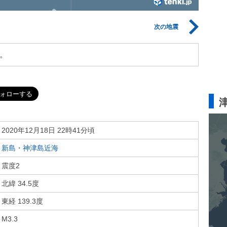
次の地震
。
2020年12月18日 22時41分頃
新島・神津島近海
震度2
北緯 34.5度
東経 139.3度
M3.3