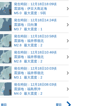
発生時刻：12月18日18:09頃
震源地：伊豆大島近海
M5.0
最大震度：5弱
発生時刻：12月18日14:24頃
震源地：日向灘
M3.7
最大震度：1
発生時刻：12月18日10:58頃
震源地：福井県嶺北
M2.8
最大震度：2
発生時刻：12月18日10:46頃
震源地：福井県嶺北
M2.8
最大震度：2
発生時刻：12月18日10:03頃
震源地：福井県嶺北
M3.1
最大震度：2
発生時刻：12月18日08:03頃
震源地：福島県沖
M4.0
最大震度：2
前日
翌日