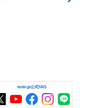
tenki.jp公式SNS