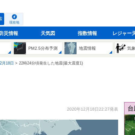
索
現在地
防災情報
天気図
指数情報
レジャー
PM2.5分布予測
地震情報
気
12月18日
22時24分頃発生した地震(最大震度1)
台
2020年12月18日22:27発表