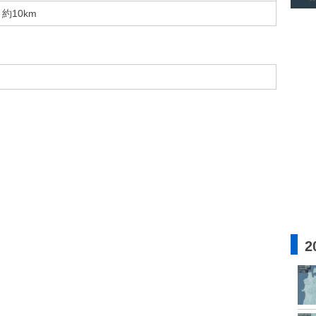
約10km
2