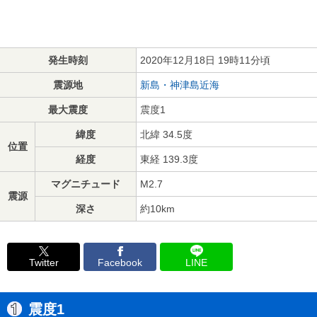
発生時刻
2020年12月18日 19時11分頃
震源地
新島・神津島近海
最大震度
震度1
緯度
北緯 34.5度
位置
経度
東経 139.3度
マグニチュード
M2.7
震源
深さ
約10km
Twitter
Facebook
LINE
震度1