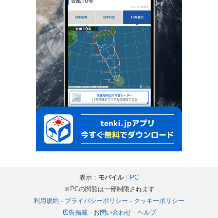
表示：
モバイル
｜
PC
※PCの閲覧は一部制限されます
利用規約
-
プライバシーポリシー
-
クッキーポリシー
広告掲載
-
お問い合わせ
-
ヘルプ