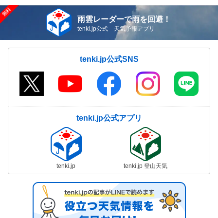
雨雲レーダーで雨を回避！
tenki.jp公式 天気予報アプリ
tenki.jp公式SNS
tenki.jp公式アプリ
tenki.jp
tenki.jp 登山天気