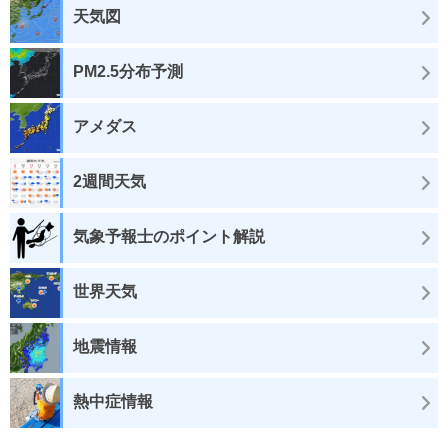
天気図
PM2.5分布予測
アメダス
2週間天気
気象予報士のポイント解説
世界天気
地震情報
熱中症情報