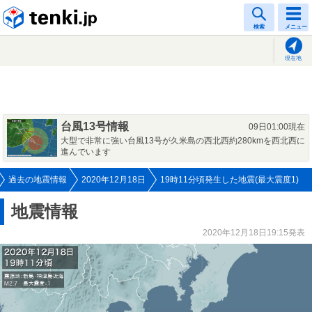
tenki.jp
検索
メニュー
現在地
台風13号情報
09日01:00現在
大型で非常に強い台風13号が久米島の西北西約280kmを西北西に
進んでいます
過去の地震情報
2020年12月18日
19時11分頃発生した地震(最大震度1)
地震情報
2020年12月18日19:15発表