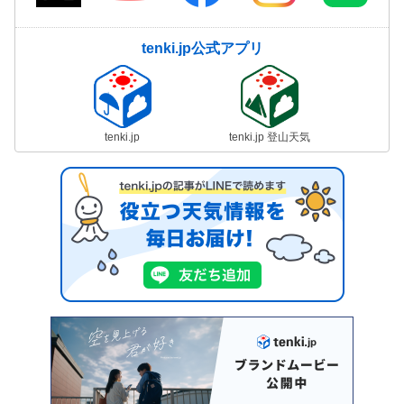
tenki.jp公式アプリ
tenki.jp
tenki.jp 登山天気