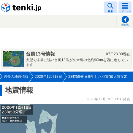
tenki.jp
検索
メニュー
現在地
台風13号情報
07日23:00現在
大型で非常に強い台風13号が久米島の北約90kmを西に進んでい
ます
過去の地震情報
2020年12月18日
23時58分頃発生した地震(最大震度2)
地震情報
2020年12月19日00:01発表