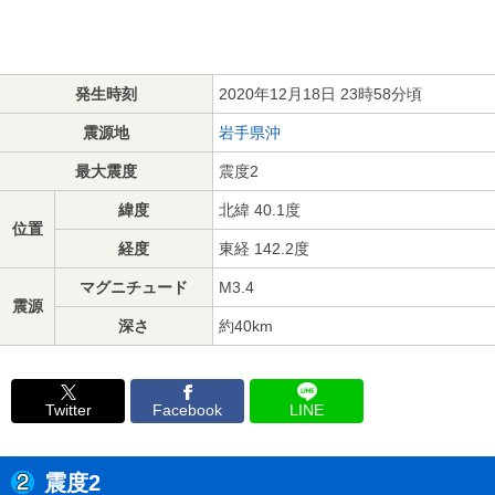
発生時刻
2020年12月18日 23時58分頃
震源地
岩手県沖
最大震度
震度2
緯度
北緯 40.1度
位置
経度
東経 142.2度
マグニチュード
M3.4
震源
深さ
約40km
Twitter
Facebook
LINE
震度2