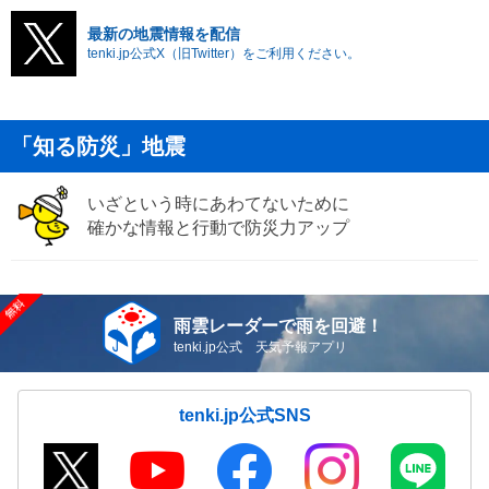
最新の地震情報を配信
tenki.jp公式X（旧Twitter）をご利用ください。
「知る防災」地震
いざという時にあわてないために
確かな情報と行動で防災力アップ
雨雲レーダーで雨を回避！
tenki.jp公式 天気予報アプリ
tenki.jp公式SNS