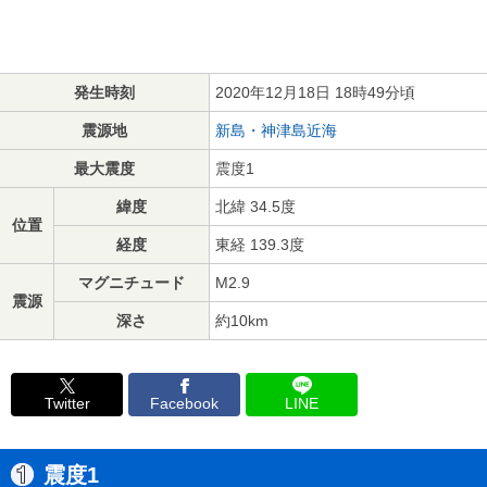
発生時刻
2020年12月18日 18時49分頃
震源地
新島・神津島近海
最大震度
震度1
緯度
北緯 34.5度
位置
経度
東経 139.3度
マグニチュード
M2.9
震源
深さ
約10km
Twitter
Facebook
LINE
震度1