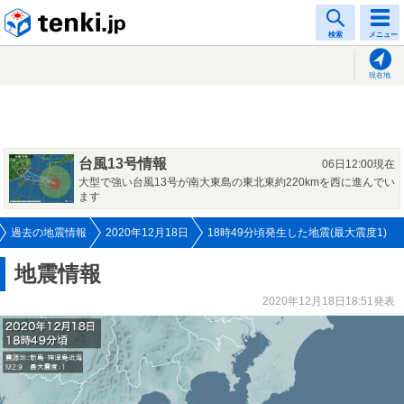
tenki.jp
検索
メニュー
現在地
台風13号情報
06日12:00現在
大型で強い台風13号が南大東島の東北東約220kmを西に進んでい
ます
過去の地震情報
2020年12月18日
18時49分頃発生した地震(最大震度1)
地震情報
2020年12月18日18:51発表