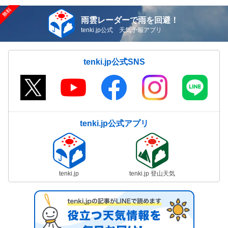
雨雲レーダーで雨を回避！
tenki.jp公式 天気予報アプリ
tenki.jp公式SNS
tenki.jp公式アプリ
tenki.jp
tenki.jp 登山天気