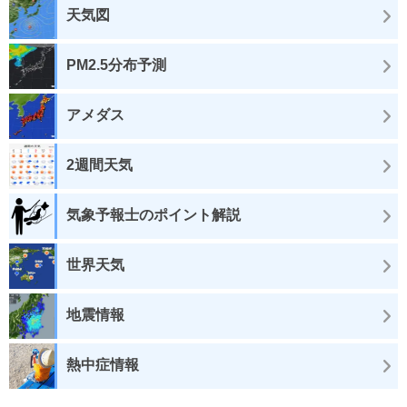
天気図
PM2.5分布予測
アメダス
2週間天気
気象予報士のポイント解説
世界天気
地震情報
熱中症情報